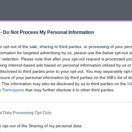
 -
Do Not Process My Personal Information
ρίζει ότι η νέα συμφωνία αποκαθιστά κανόνες
to opt-out of the sale, sharing to third parties, or processing of your per
εί στην πράξη. Τονίζει ότι η παράνομη
formation for targeted advertising by us, please use the below opt-out s
αξία στην Ευρώπη την τελευταία δεκαετία και
r selection. Please note that after your opt-out request is processed y
eing interest-based ads based on personal information utilized by us or
α Ελλάδας και Ιταλίας επανέρχεται η τάξη στην
disclosed to third parties prior to your opt-out. You may separately opt-
οστηρίζει επίσης ότι η προστασία των
losure of your personal information by third parties on the IAB’s list of
χύτερες επιστροφές θα ανακουφίσουν τα κράτη
. This information may also be disclosed by us to third parties on the
IA
Participants
that may further disclose it to other third parties.
μορφώνεται νέα λογική αλληλεγγύης ανάμεσα
της άφιξης Ιταλία Ελλάδα και Ισπανία θα
l Data Processing Opt Outs
από τα υπόλοιπα κράτη της ΕΕ με χρήματα ή
 θα χρειαστεί να συμμετέχει για συγκεκριμένο
o opt-out of the Sharing of my personal data.