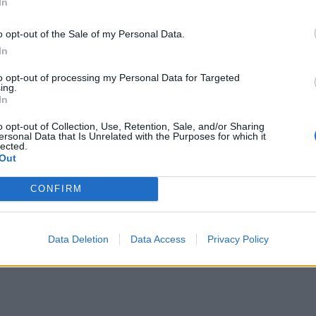
νο να υποστηρίζει ότι έχει ήδη επιδείξει υψηλό
In
ώντας μεγάλους αριθμούς μεταναστών τα
o opt-out of the Sale of my Personal Data.
In
ΔΙΑΦΗΜΙΣΗ
to opt-out of processing my Personal Data for Targeted
ing.
In
o opt-out of Collection, Use, Retention, Sale, and/or Sharing
ersonal Data that Is Unrelated with the Purposes for which it
lected.
Out
CONFIRM
Data Deletion
Data Access
Privacy Policy