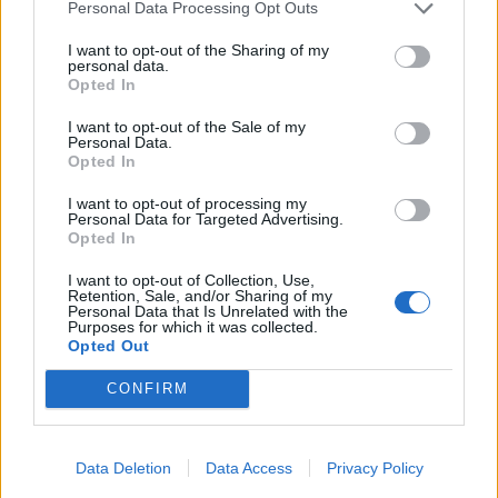
Personal Data Processing Opt Outs
I want to opt-out of the Sharing of my
ΑΣΤΥΝΟΜΙΑ
personal data.
Δικογραφία σε βάρος 23χρονου
Opted In
για τροχαίο στην Πέτρα
Το αυτοκίνητο προσέκρουσε σε
I want to opt-out of the Sale of my
περίφραξη και προστατευτικές
Personal Data.
μπάρες – Ο οδηγός φέρεται να
Opted In
εγκατέλειψε το σημείο
I want to opt-out of processing my
Personal Data for Targeted Advertising.
Opted In
ΕΚΠΑΙΔΕΥΣΗ
Εκπαιδευτικοί του Πρότυπου
I want to opt-out of Collection, Use,
ΓΕΛ Μυτιλήνης σε πρόγραμμα
Retention, Sale, and/or Sharing of my
Personal Data that Is Unrelated with the
Erasmus+ στην Κρακοβία
Purposes for which it was collected.
Επιμόρφωση σε σύγχρονες
Opted Out
παιδαγωγικές μεθόδους,
εφαρμογές τεχνητής νοημοσύνης
και πρακτικές συμπεριληπτικής
CONFIRM
εκπαίδευσης
ΔΡΑΣΕΙΣ
Data Deletion
Data Access
Privacy Policy
Η Λέσβος στη Διεθνή