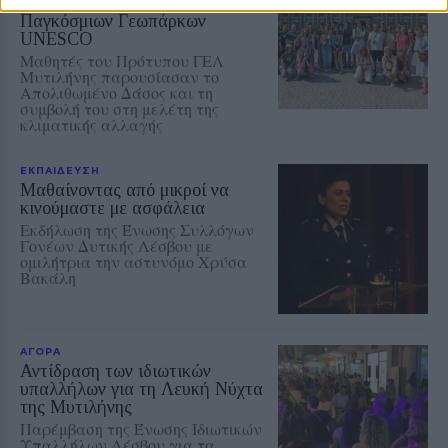
Κατασκήνωση Νέων των
Παγκόσμιων Γεωπάρκων
UNESCO
Μαθητές του Πρότυπου ΓΕΛ
Μυτιλήνης παρουσίασαν το
Απολιθωμένο Δάσος και τη
συμβολή του στη μελέτη της
κλιματικής αλλαγής
ΕΚΠΑΙΔΕΥΣΗ
Μαθαίνοντας από μικροί να
κινούμαστε με ασφάλεια
Εκδήλωση της Ένωσης Συλλόγων
Γονέων Δυτικής Λέσβου με
ομιλήτρια την αστυνόμο Χρύσα
Βακάλη
ΑΓΟΡΑ
Αντίδραση των ιδιωτικών
υπαλλήλων για τη Λευκή Νύχτα
της Μυτιλήνης
Παρέμβαση της Ένωσης Ιδιωτικών
Υπαλλήλων Λέσβου για τα