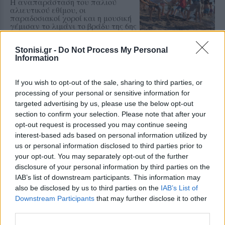
Η αναπαράσταση του παλιού
αλιευτικού εθίμου, οι
παραδοσιακοί χοροί και η μουσική
γέμισαν το λιμάνι το βράδυ της 6ης
Αυγούστου
Stonisi.gr -
Do Not Process My Personal
Information
ΠΡΟΣΦΥΓΕΣ
«Ένα βιβλίο, ένα χαμόγελο» για
τα παιδιά του Κοινωνικού
If you wish to opt-out of the sale, sharing to third parties, or
Φροντιστηρίου Μυτιλήνης
processing of your personal or sensitive information for
Βραβεύτηκαν οι μαθητές για την
targeted advertising by us, please use the below opt-out
προσπάθειά τους – Ο Ματίν, παιδί
section to confirm your selection. Please note that after your
πρόσφυγας, πέρασε στη
opt-out request is processed you may continue seeing
Νοσηλευτική του Αριστοτελείου
Πανεπιστημίου Θεσσαλονίκης
interest-based ads based on personal information utilized by
us or personal information disclosed to third parties prior to
your opt-out. You may separately opt-out of the further
ΡΕΠΟΡΤΑΖ
ΔΡΑΣΕΙΣ
disclosure of your personal information by third parties on the
Για τον «πυρηνικό εφιάλτη»
προειδοποίησε η Επιτροπή
IAB’s list of downstream participants. This information may
ειρήνης Λέσβου
also be disclosed by us to third parties on the
IAB’s List of
Μια συγκέντρωση γεμάτη
Downstream Participants
that may further disclose it to other
μηνύματα και νοήματα για τον
third parties.
πόλεμο και την ειρήνη