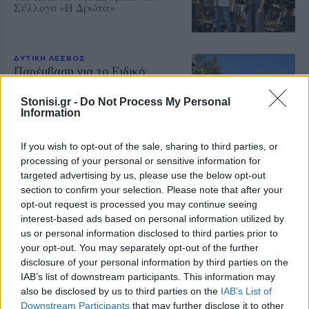
Σύλλογο «Η Δρώτα»
ΔΥΤΙΚΗ ΛΕΣΒΟΣ
Παρέμβαση για το Ειδικό
Χωροταξικό Τουρισμού στη
Μήθυμνα
Stonisi.gr -
Do Not Process My Personal
Ο Δήμος Δυτικής Λέσβου ζητά την
Information
αλλαγή της κατάταξης της
περιοχής
If you wish to opt-out of the sale, sharing to third parties, or
processing of your personal or sensitive information for
targeted advertising by us, please use the below opt-out
ΡΕΠΟΡΤΑΖ
ΔΡΑΣΕΙΣ
section to confirm your selection. Please note that after your
Στο Πανελλήνιον έκθεση
opt-out request is processed you may continue seeing
σύνδεσης του σήμερα της
interest-based ads based on personal information utilized by
Μυτιλήνης με το χθες
us or personal information disclosed to third parties prior to
Μια έκθεση διοργανωμένη από τον
your opt-out. You may separately opt-out of the further
Εμπορικό Σύλλογο Μυτιλήνης
disclosure of your personal information by third parties on the
IAB’s list of downstream participants. This information may
also be disclosed by us to third parties on the
IAB’s List of
Downstream Participants
that may further disclose it to other
ΜΟΥΣΙΚΗ