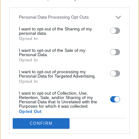
third parties.
Η γιορτή της τράτας ζωντάνεψε
ξανά στη Σκάλα Πολιχνίτου
Η αναπαράσταση του παλιού
Personal Data Processing Opt Outs
αλιευτικού εθίμου, οι
παραδοσιακοί χοροί και η μουσική
I want to opt-out of the Sharing of my
γέμισαν το λιμάνι το βράδυ της 6ης
personal data.
Αυγούστου
Opted In
I want to opt-out of the Sale of my
Personal Data.
ΠΡΟΣΦΥΓΕΣ
Opted In
«Ένα βιβλίο, ένα χαμόγελο» για
τα παιδιά του Κοινωνικού
I want to opt-out of processing my
Φροντιστηρίου Μυτιλήνης
Personal Data for Targeted Advertising.
Βραβεύτηκαν οι μαθητές για την
Opted In
προσπάθειά τους – Ο Ματίν, παιδί
πρόσφυγας, πέρασε στη
I want to opt-out of Collection, Use,
Νοσηλευτική του Αριστοτελείου
Retention, Sale, and/or Sharing of my
Πανεπιστημίου Θεσσαλονίκης
Personal Data that Is Unrelated with the
Purposes for which it was collected.
Opted Out
ΧΩΡΙΑ
Αγιασμός στο ανακαινισμένο
CONFIRM
Κοινοτικό Γραφείο
Παλαιοχωρίου
Ο Δήμος Μυτιλήνης προχώρησε