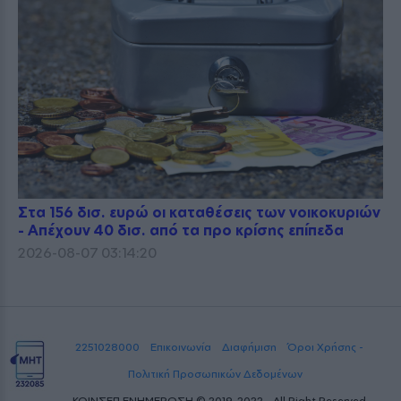
Στα 156 δισ. ευρώ οι καταθέσεις των νοικοκυριών
- Απέχουν 40 δισ. από τα προ κρίσης επίπεδα
2026-08-07 03:14:20
2251028000
Επικοινωνία
Διαφήμιση
Όροι Χρήσης -
Πολιτική Προσωπικών Δεδομένων
ΚΟΙΝΣΕΠ ΕΝΗΜΕΡΩΣΗ © 2019-2022 - All Right Reserved