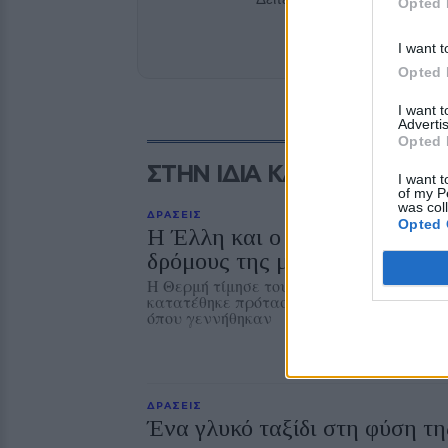
Opted 
Add stonisi
I want t
Opted 
I want 
Advertis
Opted 
ΣΤΗΝ ΙΔΙΑ ΚΑΤΗΓΟΡΙΑ
I want t
of my P
was col
ΔΡΑΣΕΙΣ
Opted 
Η Έλλη και ο Φρίξος Πρωτογ
δρόμους της μνήμης
Η Θερμή τίμησε τους δύο αγωνιστές της Ε
κατατέθηκε πρόταση να δοθεί το όνομά το
όπου γεννήθηκαν
ΔΡΑΣΕΙΣ
Ένα γλυκό ταξίδι στη φύση τ