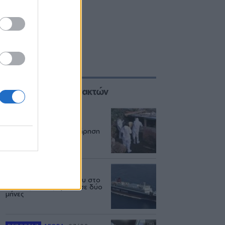
Επιλογές των Συντακτών
ΑΓΡΟΤΕΣ
08/08
Ο αφθώδης πυρετός
εξαπλώνεται και η επιτήρηση
πάει... διακοπές
ΕΛΛΑΔΑ
06/08
Δεύτερη εμπλοκή κάβου στο
«Νήσος Ρόδος» μέσα σε δύο
μήνες