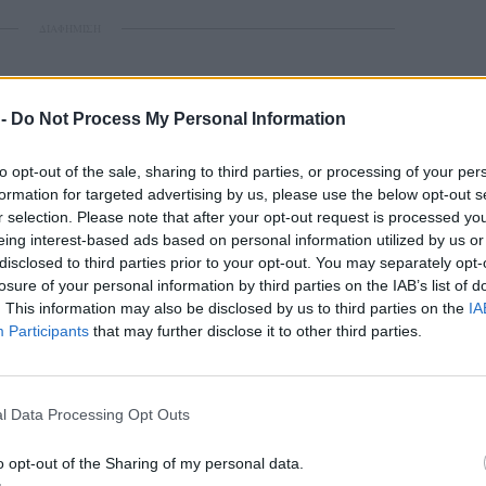
ΔΙΑΦΗΜΙΣΗ
 -
Do Not Process My Personal Information
to opt-out of the sale, sharing to third parties, or processing of your per
formation for targeted advertising by us, please use the below opt-out s
r selection. Please note that after your opt-out request is processed y
 πράξη έμπρακτης αλληλεγγύης που
eing interest-based ads based on personal information utilized by us or
ήριξη μπορεί να παίξει καθοριστικό ρόλο στην
disclosed to third parties prior to your opt-out. You may separately opt-
 νοσοκομείου και ειδικά όταν αφορά παιδιά. Η
losure of your personal information by third parties on the IAB’s list of
 κ. Τζανέτο και την ΕΠ.ΥΠ.ΕΛ. ΑΒΕΕ για το
. This information may also be disclosed by us to third parties on the
IA
Participants
that may further disclose it to other third parties.
ορά τους σε μια περίοδο που η παρουσία και η
τούν ακόμη μεγαλύτερη αξία. Με τέτοιες
ε συμβολή, πέρα από υλική ενίσχυση, αποτελεί
l Data Processing Opt Outs
για όσους τη χρειάζονται.
o opt-out of the Sharing of my personal data.
ας στα αποτελέσματα αναζήτησης