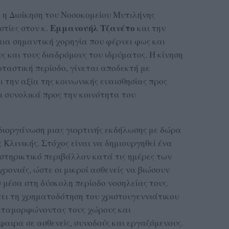
ς η Διοίκηση του Νοσοκομείου Μυτιλήνης
Εμμανουήλ Τζανέτο
στίες στον κ.
και την
μια σημαντική χορηγία που φέρνει φως και
 και τους διαδρόμους του ιδρύματος. Η κίνηση
ρταστική περίοδο, γίνεται αποδεκτή με
ι την αξία της κοινωνικής ευαισθησίας προς
ι συνολικά προς την κοινότητα του
διοργάνωση μιας γιορτινής εκδήλωσης με δώρα
 Κλινικής. Στόχος είναι να δημιουργηθεί ένα
στηρικτικό περιβάλλον κατά τις ημέρες των
ονιάς, ώστε οι μικροί ασθενείς να βιώσουν
 μέσα στη δύσκολη περίοδο νοσηλείας τους.
ει τη χρηματοδότηση του χριστουγεννιάτικου
μεταμορφώνοντας τους χώρους και
αιρα σε ασθενείς, συνοδούς και εργαζόμενους.