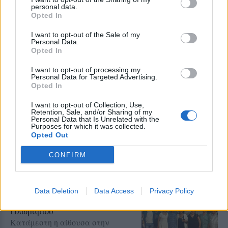
γυναικωνίτη καταδεικνύουν πόσο επιτακτική είναι
personal data.
η ανάγκη για ταχύτητα στην ολοκλήρωση του
Opted In
έργου αποκατάστασης, ώστε το ιστορικό αυτό
I want to opt-out of the Sale of my
μνημείο να παραδοθεί ασφαλές, ανανεωμένο και
Personal Data.
Opted In
προστατευμένο από τα καιρικά φαινόμενα.
I want to opt-out of processing my
Personal Data for Targeted Advertising.
Δείτε περισσότερα άρθρα μας στα αποτελέσματα
Opted In
αναζήτησης
I want to opt-out of Collection, Use,
Retention, Sale, and/or Sharing of my
Add stonisi.gr on Google ↗
Personal Data that Is Unrelated with the
Purposes for which it was collected.
Opted Out
CONFIRM
ΣΤΗΝ ΙΔΙΑ ΚΑΤΗΓΟΡΙΑ
ΔΡΑΣΕΙΣ
Data Deletion
Data Access
Privacy Policy
Μνήμες προσφυγιάς και μήνυμα
ειρήνης στο Πολύκεντρο
Πλωμαρίου
Κατάμεστη η αίθουσα στην