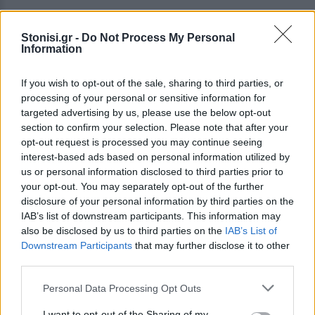
Stonisi.gr -
Do Not Process My Personal
Information
If you wish to opt-out of the sale, sharing to third parties, or
processing of your personal or sensitive information for
targeted advertising by us, please use the below opt-out
section to confirm your selection. Please note that after your
opt-out request is processed you may continue seeing
interest-based ads based on personal information utilized by
us or personal information disclosed to third parties prior to
your opt-out. You may separately opt-out of the further
disclosure of your personal information by third parties on the
IAB’s list of downstream participants. This information may
also be disclosed by us to third parties on the
IAB’s List of
Ο ναός, που σχεδιάστηκε από τον Λέσβιο
Downstream Participants
that may further disclose it to other
αρχιτέκτονα Αργύρη Αδαλή στα μέσα του 19ου
third parties.
αιώνα, αποτελεί κομμάτι της συλλογικής μνήμης
Personal Data Processing Opt Outs
της πόλης. Οι σημερινές εικόνες με τα νερά στον
I want to opt-out of the Sharing of my