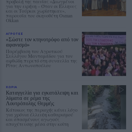
προβολή της ταινίας «Διωγμένοι
για την ειρήνη – Όταν οι Έλληνες
και οι Τούρκοι χωρίστηκαν»,
παρουσία του σκηνοθέτη Osman
Okkan
ΑΓΡΟΤΕΣ
«Σώστε τον κτηνοτρόφο από τον
αφανισμό»
Παρέμβαση του Αγροτικού
Συλλόγου Μανταμάδου για τον
αφθώδη πυρετό στη συναυλία της
Ρίτας Αντωνοπούλου
ΧΩΡΙΑ
Καταγγελία για εγκατάλειψη και
λύματα σε ρέμα της
Λουτρόπολης Θερμής
Κάτοικος της περιοχής κάνει λόγο
για χρόνια έλλειψη καθαρισμού
και σπασμένους αγωγούς
αποχέτευσης μέσα στην κοίτη