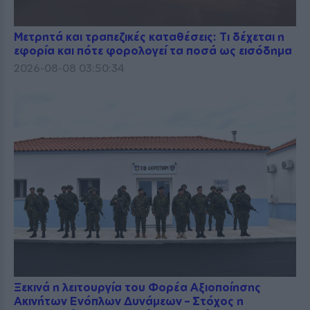
Μετρητά και τραπεζικές καταθέσεις: Τι δέχεται η
εφορία και πότε φορολογεί τα ποσά ως εισόδημα
2026-08-08 03:50:34
Ξεκινά η λειτουργία του Φορέα Αξιοποίησης
Ακινήτων Ενόπλων Δυνάμεων – Στόχος η