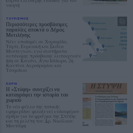
κάρτα ελεύθερης εισόδου για τον
νικητή
ΤΟΥΡΙΣΜΟΣ
Περισσότερες προσβάσιμες
παραλίες αποκτά ο Δήμος
Μυτιλήνης
Νέες υποδομές σε Χαραμίδα,
Τάρτι, Ευρειακή και Σκάλα
Μυστεγνών, ενώ συστήματα
αυτόνομης πρόσβασης λειτουργούν
ήδη σε Κανόνι, Άγιο Ισίδωρο, 2η
Καντίνα Αεροδρομίου και
Τσαμάκια
ΧΩΡΙΑ
Η «Στύψη» συνεχίζει να
καταγράφει την ιστορία του
χωριού
Το νέο φύλλο της τοπικής
εφημερίδας φιλοξενεί ενδιαφέρον
άρθρο για το φράγμα της Στύψης
και τη μελέτη του Δρ. Νικόλαου
Μουτάφη