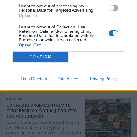
Από το πρωί της Τετάρτης έως τα
I want to opt-out of processing my
μεσάνυχτα του
Personal Data for Targeted Advertising.
Δεκαπενταύγουστου οι πόρτες του
Opted In
Προσκυνήματος θα παραμένουν
ανοικτές για τους πιστούς και
I want to opt-out of Collection, Use,
ιδιαίτερα για τους οδοιπόρους
Retention, Sale, and/or Sharing of my
Personal Data that Is Unrelated with the
Purposes for which it was collected.
ΕΛΛΑΔΑ
Opted Out
Νέο κύμα θυελλωδών ανέμων
θέτει σε επιφυλακή την Πολιτική
CONFIRM
Προστασία
Βόρειοι - βορειοανατολικοί άνεμοι
έως 8 μποφόρ και ριπές που τοπικά
μπορεί να φτάσουν τα 9 μποφόρ
Data Deletion
Data Access
Privacy Policy
ΔΡΑΣΕΙΣ
Τα παιδιά ανακαλύπτουν το
Απολιθωμένο Δάσος μέσα από
ένα νέο παιχνίδι
Διαδραστική εκπαιδευτική δράση
στο Μουσείο του Σιγρίου, με
αναμνηστικά για όλους και ετήσια