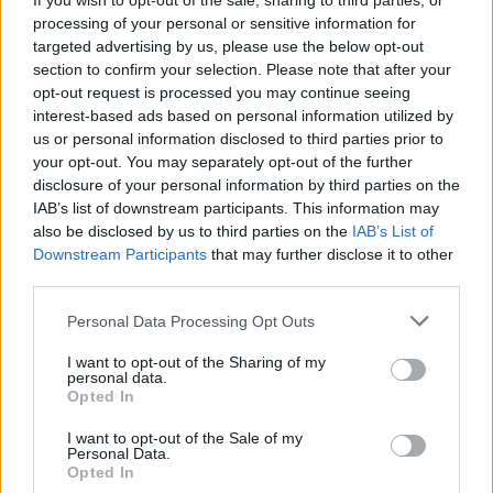
If you wish to opt-out of the sale, sharing to third parties, or
Λέσβου
processing of your personal or sensitive information for
Λάδι και τυρί βρέθηκαν στο
επίκεντρο της γιορτής που
targeted advertising by us, please use the below opt-out
πραγματοποιήθηκε στο Δημοτικό
section to confirm your selection. Please note that after your
Σχολείο της Θερμής, στο πλαίσιο
opt-out request is processed you may continue seeing
του Taste Lesvos και του Λεσβιακού
Καλοκαιριού
interest-based ads based on personal information utilized by
us or personal information disclosed to third parties prior to
your opt-out. You may separately opt-out of the further
ΠΟΛΙΤΙΚΗ
disclosure of your personal information by third parties on the
Στη Θεσσαλονίκη τα
αποκαλυπτήρια του οικονομικού
IAB’s list of downstream participants. This information may
προγράμματος της ΕΛ.Α.Σ.
also be disclosed by us to third parties on the
IAB’s List of
Ο Αλέξης Τσίπρας παρουσιάζει
Downstream Participants
that may further disclose it to other
στις αρχές Σεπτεμβρίου το
third parties.
τετραετές σχέδιο της Ελληνικής
Αριστερής Συμπαράταξης για την
ακρίβεια, τη φορολογική
Personal Data Processing Opt Outs
δικαιοσύνη, την παραγωγική
ανασυγκρότηση και την ενίσχυση
I want to opt-out of the Sharing of my
του κοινωνικού κράτους
personal data.
Opted In
ΧΩΡΙΑ
I want to opt-out of the Sale of my
Μέρα και νύχτα ανοιχτές οι
Personal Data.
πόρτες της Παναγίας στην
Opted In
Αγιάσο