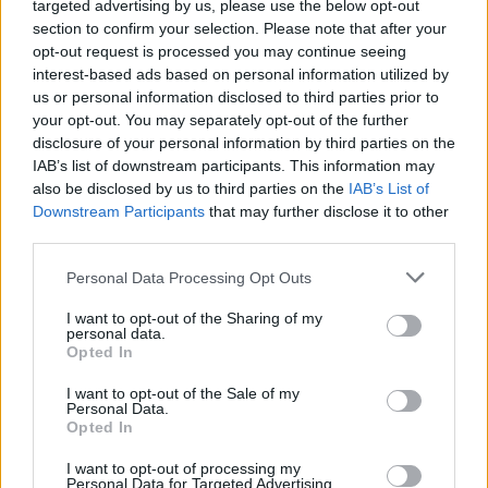
targeted advertising by us, please use the below opt-out
συμβάν καταγράφηκε κατά την
πρόσδεση του πλοίου στο λιμάνι
section to confirm your selection. Please note that after your
του Ηρακλείου
opt-out request is processed you may continue seeing
interest-based ads based on personal information utilized by
us or personal information disclosed to third parties prior to
ΑΤΖΕΝΤΑ
«Ο Μύθος της Νυφίδας»
your opt-out. You may separately opt-out of the further
ζωντανεύει δίπλα στη θάλασσα
disclosure of your personal information by third parties on the
Θεατρικό δρώμενο αφιερωμένο
IAB’s list of downstream participants. This information may
στην παράδοση και την πολιτιστική
also be disclosed by us to third parties on the
IAB’s List of
κληρονομιά της περιοχής την
Downstream Participants
that may further disclose it to other
Παρασκευή 7 Αυγούστου
third parties.
Personal Data Processing Opt Outs
ΧΩΡΙΑ
Με λαμπρότητα η Μεταμόρφωση
I want to opt-out of the Sharing of my
personal data.
του Σωτήρος στον Κάτω Τρίτο
Opted In
Πλήθος κόσμου συμμετείχε στο
διήμερο θρησκευτικών και
πολιτιστικών εκδηλώσεων του
I want to opt-out of the Sale of my
Personal Data.
Συλλόγου Πελοποννησίων Λέσβου
«Ο Μωριάς»
Opted In
I want to opt-out of processing my
Personal Data for Targeted Advertising.