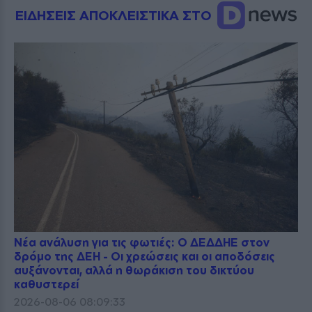
ΕΙΔΗΣΕΙΣ ΑΠΟΚΛΕΙΣΤΙΚΑ ΣΤΟ
Νέα ανάλυση για τις φωτιές: Ο ΔΕΔΔΗΕ στον
δρόμο της ΔΕΗ - Οι χρεώσεις και οι αποδόσεις
αυξάνονται, αλλά η θωράκιση του δικτύου
καθυστερεί
2026-08-06 08:09:33