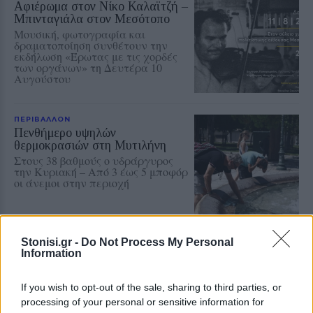
Αφιέρωμα στον Νίκο Καλαϊτζή –
Μπινταγιάλα στον Μεσότοπο
Μουσική, φωτογραφία και
δραματοποίηση συνθέτουν την
εκδήλωση «Έρωτας με τις χορδές
των οργάνων» τη Δευτέρα 10
Αυγούστου
ΠΕΡΙΒΑΛΛΟΝ
Πενθήμερο υψηλών
θερμοκρασιών στη Μυτιλήνη
Στους 38 βαθμούς ο υδράργυρος
την Κυριακή – Από 3 έως 5 μποφόρ
οι άνεμοι στην περιοχή
Stonisi.gr -
Do Not Process My Personal
ΕΛΛΑΔΑ
Information
Δεύτερη εμπλοκή κάβου στο
«Νήσος Ρόδος» μέσα σε δύο
μήνες
If you wish to opt-out of the sale, sharing to third parties, or
Μετά το περιστατικό της
processing of your personal or sensitive information for
Μυτιλήνης στις 3 Ιουνίου, ανάλογο