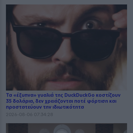
Τα «έξυπνα» γυαλιά της DuckDuckGo κοστίζουν
35 δολάρια, δεν χρειάζονται ποτέ φόρτιση και
προστατεύουν την ιδιωτικότητα
2026-08-06 07:34:28