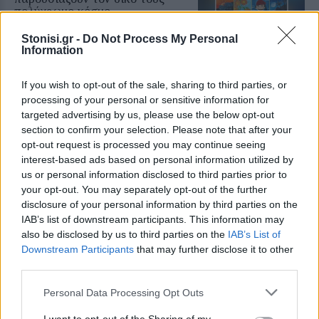
πολύχρωμο κόσμο
Η Έκθεση Παιδικής Ζωγραφικής
του Αναγνωστηρίου «Η
Stonisi.gr -
Do Not Process My Personal
Ανάπτυξη» ανοίγει τις πόρτες της
Information
από τις 10 έως τις 16 Αυγούστου με
ελεύθερη είσοδο
If you wish to opt-out of the sale, sharing to third parties, or
processing of your personal or sensitive information for
ΧΩΡΙΑ
targeted advertising by us, please use the below opt-out
Το Ίππειος μοσχοβολά σύκο από
section to confirm your selection. Please note that after your
νωρίς φέτος
opt-out request is processed you may continue seeing
Η συγκομιδή ξεκίνησε νωρίτερα,
τα δέντρα είναι φορτωμένα και η
interest-based ads based on personal information utilized by
πλούσια παραγωγή αναδεικνύει
us or personal information disclosed to third parties prior to
ξανά ένα προϊόν δεμένο με την
your opt-out. You may separately opt-out of the further
ιστορία, την οικονομία και τις
γεύσεις του χωριού
disclosure of your personal information by third parties on the
IAB’s list of downstream participants. This information may
also be disclosed by us to third parties on the
IAB’s List of
ΤΑΞΙΔΙΑ
Βόλτα στην Κουρνέλα!
Downstream Participants
that may further disclose it to other
Ένας από τους αγαπημένους
third parties.
προορισμούς για τους λάτρεις της
φύσης και για όσους θέλουν να
Personal Data Processing Opt Outs
γνωρίσουν το νησί από
περιπατητικές διαδρομές