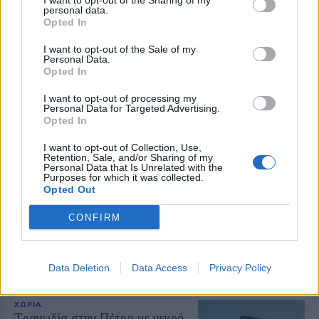
I want to opt-out of the Sharing of my
personal data.
Opted In
ΧΩΡΙΑ
I want to opt-out of the Sale of my
Έσβησε ένα ξεχωριστό κομμάτι
Personal Data.
Opted In
της ιστορίας του Πολιχνίτου
Θλίψη για την απώλεια του
Ελευθέριου Συκά, του ανθρώπου
I want to opt-out of processing my
Personal Data for Targeted Advertising.
που συνέδεσε το όνομά του με τα
Opted In
αναψυκτικά ΚΡΥΣΤΑΛ, την
ευγένεια και τη γενναιοδωρία
I want to opt-out of Collection, Use,
Retention, Sale, and/or Sharing of my
Personal Data that Is Unrelated with the
ΧΩΡΙΑ
Purposes for which it was collected.
Φωτιά σε ξερά χόρτα έφερε
Opted Out
σύλληψη στη Λέσβο
Παράλληλα, σε βάρος του
CONFIRM
επιβλήθηκε διοικητικό πρόστιμο
ύψους 1.804,68 ευρώ
Data Deletion
Data Access
Privacy Policy
ΧΩΡΙΑ
Τραγωδία στην Πέτρα με νεκρό