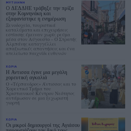
ΜΥΤΙΛΗΝΗ
Ο ΔΕΔΔΗΕ τράβηξε την πρίζα
στην Κομνηνάκη και
εξαφανίστηκε η ενημέρωση
Ξενοδοχεία, τουριστικά
καταλύματα και επιχειρήσεις
εστίασης έμειναν χωρίς ρεύμα
μέσα στον Αύγουστο – Ο Στρατής
Αλμπάνης καταγγέλλει
απαξιωτικές απαντήσεις και ένα
ατελείωτο παιχνίδι ευθυνών
ΧΩΡΙΑ
Η Αντισσα έγινε μια μεγάλη
χορευτική αγκαλιά
Ο «Τέρπανδρος» Άντισσας και το
Χορευτικό Τμήμα του
Χριστιανικού Κέντρου Νεότητος
αντάμωσαν σε μια ξεχωριστή
γιορτή
ΧΩΡΙΑ
Οι μικροί δημιουργοί της Αγιάσου
παρουσιάζουν τον δικό τους