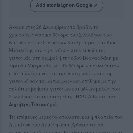
Add stonisi.gr on Google ↗
Άναψε χτες 26 Δεκεμβρίου το βράδυ, το
χριστουγεννιάτικο δένδρο του Συλλόγου των
Κατοίκων των Συνοικιών Κουλμπάρας και Κιόσκι
Μυτιλήνης «το κιρκινέτσι» στην είσοδο της
γειτονιάς, στη συμβολή της οδού Βερναρδάκη με
την οδό Μητροπόλεως. Το δένδρο «συνοδεύεται»
από πολλές ευχές και την προτροπή «...και τη
γειτονιά σαν τα μάτια μας» και στήθηκε με την
πολύτιμη βοήθεια γειτόνων και φίλων μελών του
Συλλόγου και της εταιρείας «ΗΧΩ Α.Ε» και του
Δημήτρη Τσαμουρά
.
Τις επόμενες μέρες θα στολιστεί και η πλατεία του
Αι Γιάννη του Αρμένη όπου βρίσκονται τα
γραφεία του Συλλόγου. Ενώ θα ανακοινωθούν και