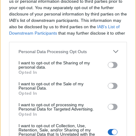
σύνδεσης του σήμερα της
us or personal information disclosed to third parties prior to
Μυτιλήνης με το χθες
your opt-out. You may separately opt-out of the further
Μια έκθεση διοργανωμένη από τον
disclosure of your personal information by third parties on the
Εμπορικό Σύλλογο Μυτιλήνης
IAB’s list of downstream participants. This information may
also be disclosed by us to third parties on the
IAB’s List of
Downstream Participants
that may further disclose it to other
third parties.
ΜΟΥΣΙΚΗ
Η γιορτή της τράτας ζωντάνεψε
Personal Data Processing Opt Outs
ξανά στη Σκάλα Πολιχνίτου
Η αναπαράσταση του παλιού
I want to opt-out of the Sharing of my
αλιευτικού εθίμου, οι
personal data.
παραδοσιακοί χοροί και η μουσική
Opted In
γέμισαν το λιμάνι το βράδυ της 6ης
Αυγούστου
I want to opt-out of the Sale of my
Personal Data.
Opted In
ΠΡΟΣΦΥΓΕΣ
«Ένα βιβλίο, ένα χαμόγελο» για
I want to opt-out of processing my
Personal Data for Targeted Advertising.
τα παιδιά του Κοινωνικού
Opted In
Φροντιστηρίου Μυτιλήνης
Βραβεύτηκαν οι μαθητές για την
I want to opt-out of Collection, Use,
προσπάθειά τους – Ο Ματίν, παιδί
Retention, Sale, and/or Sharing of my
πρόσφυγας, πέρασε στη
Personal Data that Is Unrelated with the