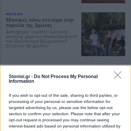
ΜΟΥΣΙΚΗ
Μουσικές πάνω στο κύμα στην
παραλία της Δρώτας
Δύο ημέρες γεμάτες ζωντανή
μουσική, χορό και διασκέδαση από
τον Πολιτιστικό Εξωραϊστικό
Σύλλογο «Η Δρώτα»
ΔΥΤΙΚΗ ΛΕΣΒΟΣ
Παρέμβαση για το Ειδικό
Stonisi.gr -
Do Not Process My Personal
Χωροταξικό Τουρισμού στη
Information
Μήθυμνα
Ο Δήμος Δυτικής Λέσβου ζητά την
αλλαγή της κατάταξης της
If you wish to opt-out of the sale, sharing to third parties, or
περιοχής
processing of your personal or sensitive information for
targeted advertising by us, please use the below opt-out
section to confirm your selection. Please note that after your
opt-out request is processed you may continue seeing
ΡΕΠΟΡΤΑΖ
ΔΡΑΣΕΙΣ
interest-based ads based on personal information utilized by
Στο Πανελλήνιον έκθεση