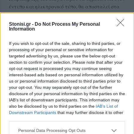
έντυπο και ηλεκτρονικό τύπο, θα αποσταλεί στα
μέσα μαζικής ενημέρωσης και θα γνωστοποιηθεί
στα μέσα κοινωνικής δικτύωσης και σε όλες τις
Stonisi.gr -
Do Not Process My Personal
Information
ομάδες-μέλη της ΘΕΣΙΣ.
Οι ενδιαφερόμενοι για περισσότερες πληροφορίες
If you wish to opt-out of the sale, sharing to third parties, or
μπορούν να απευθύνονται στην πρόεδρο του ΔΣ
processing of your personal or sensitive information for
της ΘΕΣΙΣ Βασιλική Χοχλάκα, Τ.
6937474286
targeted advertising by us, please use the below opt-out
section to confirm your selection. Please note that after your
opt-out request is processed you may continue seeing
Δείτε περισσότερα άρθρα μας στα αποτελέσματα
interest-based ads based on personal information utilized by
αναζήτησης
us or personal information disclosed to third parties prior to
your opt-out. You may separately opt-out of the further
Add stonisi.gr on Google ↗
disclosure of your personal information by third parties on the
IAB’s list of downstream participants. This information may
also be disclosed by us to third parties on the
IAB’s List of
Downstream Participants
that may further disclose it to other
ΣΤΗΝ ΙΔΙΑ ΚΑΤΗΓΟΡΙΑ
third parties.
ΔΡΑΣΕΙΣ
Personal Data Processing Opt Outs