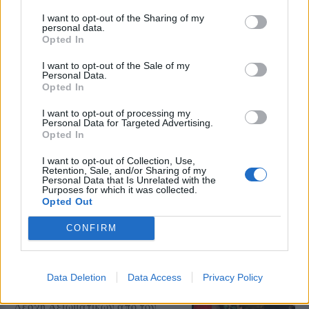
Κάλεσμα για συγκέντρωση υπέρ
της Παλαιστίνης από
I want to opt-out of the Sharing of my
ανειδίκευτους γιατρούς της
personal data.
Λέσβου
Opted In
Την Κυριακή 9 Αυγούστου, στις
7.30 το απόγευμα, έξω από το
I want to opt-out of the Sale of my
κεντρικό κτήριο της Περιφέρειας
Personal Data.
Βορείου Αιγαίου στη Μυτιλήνη η
Opted In
κινητοποίηση
I want to opt-out of processing my
Personal Data for Targeted Advertising.
ΔΡΑΣΕΙΣ
Opted In
Ρούχα και τρόφιμα για τους
ανθρώπους που έχουν ανάγκη
I want to opt-out of Collection, Use,
Νέα συνεργασία της
Retention, Sale, and/or Sharing of my
«Ανακύκλωσης Αιγαίου» με τον
Personal Data that Is Unrelated with the
Purposes for which it was collected.
Σύνδεσμο Κοινωνικής Προστασίας
Opted Out
και Αλληλεγγύης
CONFIRM
ΔΡΑΣΕΙΣ
Καλοκαιρινή γιορτή για τα
Data Deletion
Data Access
Privacy Policy
παιδιά της «Κυψέλης»
Μουσική, τραγούδι και χορός στη
Λέσχη Αξιωματικών από τον