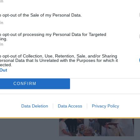
In
o opt-out of the Sale of my Personal Data.
In
νεύει δίπλα στη
to opt-out of processing my Personal Data for Targeted
ing.
In
δοση και την
ν Παρασκευή 7 Αυγούστου
o opt-out of Collection, Use, Retention, Sale, and/or Sharing
ersonal Data that Is Unrelated with the Purposes for which it
lected.
Out
CONFIRM
ση του Σωτήρος
Data Deletion
Data Access
Privacy Policy
ρησκευτικών και
 Πελοποννησίων Λέσβου