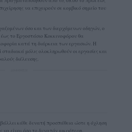
θα πραγματοποιηθούν από τις 08.00 το πρωί έως
επιχείρησης να επιχειρούν σε κομβικό σημείο του
γαζομένων όσο και των διερχόμενων οδηγών, ο
 έως το Εργοστάσιο Κοκκινοφόρου θα
λοφορία κατά τη διάρκεια των εργασιών. Η
σταδιακά μόλις ολοκληρωθούν οι εργασίες και
αλούς διέλευσης.
ΔΙΑΦΗΜΙΣΗ
αβάλλει κάθε δυνατή προσπάθεια ώστε η όχληση
ς να είναι όσο το δυνατόν μικρότερη.