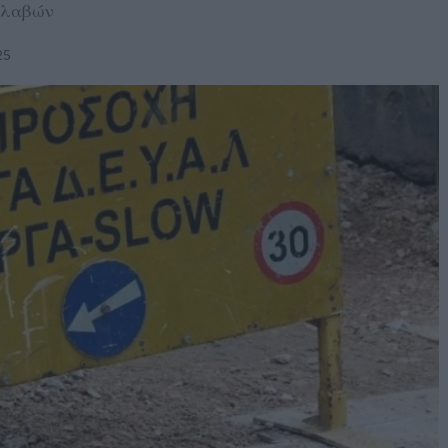
βλαβών
25