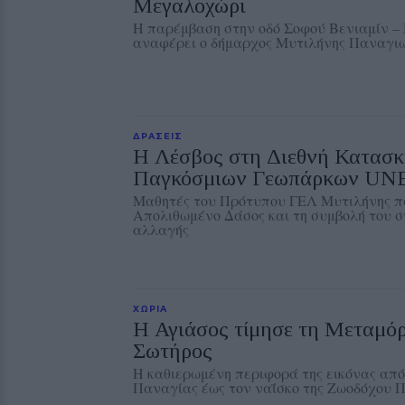
Μεγαλοχώρι
Η παρέμβαση στην οδό Σοφού Βενιαμίν 
αναφέρει ο δήμαρχος Μυτιλήνης Παναγι
ΔΡΑΣΕΙΣ
Η Λέσβος στη Διεθνή Κατασ
Παγκόσμιων Γεωπάρκων U
Μαθητές του Πρότυπου ΓΕΛ Μυτιλήνης π
Απολιθωμένο Δάσος και τη συμβολή του στ
αλλαγής
ΧΩΡΙΑ
Η Αγιάσος τίμησε τη Μεταμό
Σωτήρος
Η καθιερωμένη περιφορά της εικόνας από
Παναγίας έως τον ναΐσκο της Ζωοδόχου 