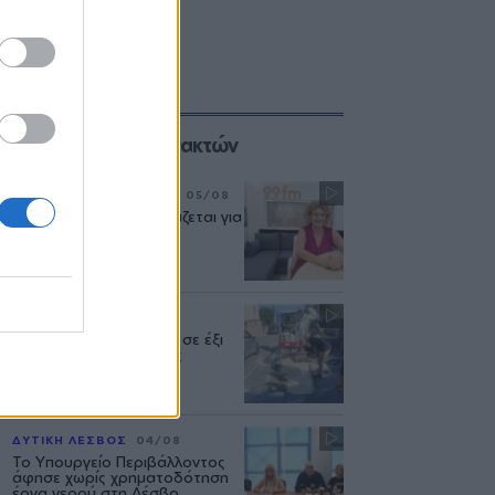
Επιλογές των Συντακτών
ΣΥΝΕΝΤΕΥΞΗ
ΜΟΥΣΙΚΗ
05/08
«Η ασφάλεια δεν θυσιάζεται για
τις δημόσιες σχέσεις»
ΜΥΤΙΛΗΝΗ
04/08
Διακοπή υδροδότησης σε έξι
περιοχές της Μυτιλήνης
ΔΥΤΙΚΗ ΛΕΣΒΟΣ
04/08
Το Υπουργείο Περιβάλλοντος
άφησε χωρίς χρηματοδότηση
έργα νερού στη Λέσβο