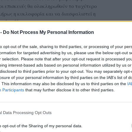
οι επισκευές θα ολοκληρωθούν το ταχύτερο
λήρως η κυκλοφορία και να διασφαλιστεί η
κτύου ύδρευσης.
 -
Do Not Process My Personal Information
ας στα αποτελέσματα αναζήτησης
to opt-out of the sale, sharing to third parties, or processing of your per
.gr on Google ↗
formation for targeted advertising by us, please use the below opt-out s
r selection. Please note that after your opt-out request is processed y
eing interest-based ads based on personal information utilized by us or
disclosed to third parties prior to your opt-out. You may separately opt-
losure of your personal information by third parties on the IAB’s list of
. This information may also be disclosed by us to third parties on the
IA
Participants
that may further disclose it to other third parties.
«Νήσος Ρόδος»
l Data Processing Opt Outs
3 Ιουνίου, ανάλογο
o opt-out of the Sharing of my personal data.
του πλοίου στο λιμάνι