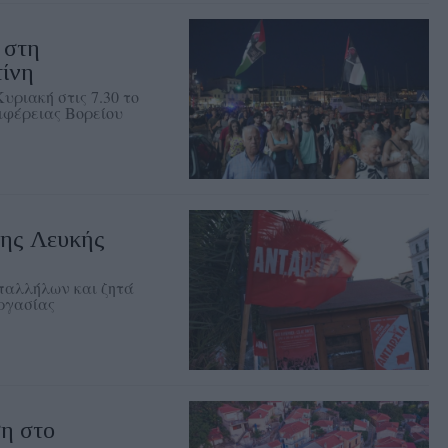
 στη
τίνη
υριακή στις 7.30 το
ιφέρειας Βορείου
ης Λευκής
παλλήλων και ζητά
εργασίας
η στο