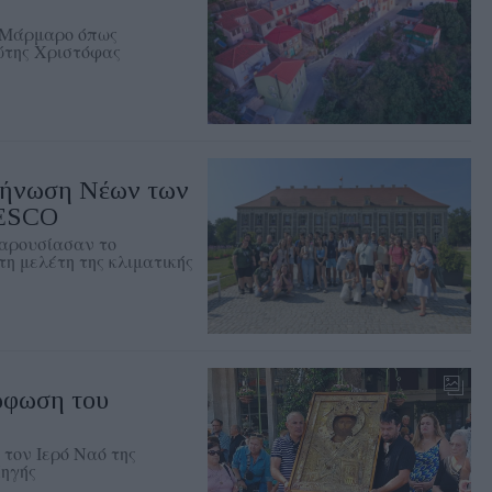
– Μάρμαρο όπως
ώτης Χριστόφας
κήνωση Νέων των
NESCO
αρουσίασαν το
η μελέτη της κλιματικής
ρφωση του
 τον Ιερό Ναό της
Πηγής