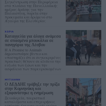
Συγκέντρωση στην Περιφέρεια
στα πλαίσια της Πανελλαδικής
ημέρας δράσης για την
Παλαιστίνη, πορεία στην
προκυμαία και δρώμενο στο
Άγαλμα της Ελευθερίας
ΧΩΡΙΑ
Καταγγελία για άλογα ανάμεσα
σε σπασμένα μπουκάλια σε
πανηγύρια της Λέσβου
Η A Promise to Animals
δημοσιοποίησε βίντεο και
υποστηρίζει ότι οι συγκεκριμένες
πρακτικές θέτουν σε κίνδυνο την
ευζωία των ζώων και την
ασφάλεια των παρευρισκομένων
ΜΥΤΙΛΗΝΗ
Ο ΔΕΔΔΗΕ τράβηξε την πρίζα
στην Κομνηνάκη και
εξαφανίστηκε η ενημέρωση
Ξενοδοχεία, τουριστικά
καταλύματα και επιχειρήσεις
εστίασης έμειναν χωρίς ρεύμα