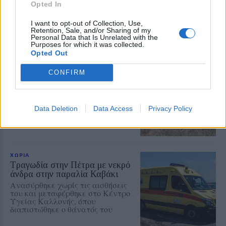
Θλίψη για την απώλεια του
Opted In
Ελευθέριου Συκά, του ανθρώπου
που συνέδεσε το όνομά του με τα
I want to opt-out of Collection, Use,
αναψυκτικά ΚΡΥΣΤΑΛ, την
Retention, Sale, and/or Sharing of my
ευγένεια και τη γενναιοδωρία
Personal Data that Is Unrelated with the
Purposes for which it was collected.
Opted Out
ΧΩΡΙΑ
Φωτιά σε ξερά χόρτα έφερε
CONFIRM
σύλληψη στη Λέσβο
Παράλληλα, σε βάρος του
επιβλήθηκε διοικητικό πρόστιμο
Data Deletion
Data Access
Privacy Policy
ύψους 1.804,68 ευρώ
ΧΩΡΙΑ
Τραγωδία στην Πέτρα με νεκρό
άνδρα στην παραλία Καβάκι
Ανασύρθηκε χωρίς τις αισθήσεις
του και μεταφέρθηκε στο Κέντρο
Υγείας Καλλονής, όπου
διαπιστώθηκε ο θάνατός του