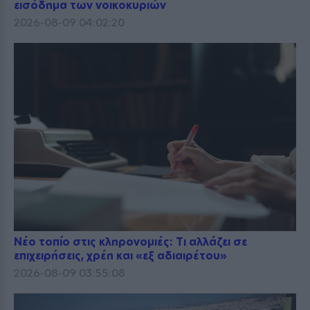
εισόδημα των νοικοκυριών
2026-08-09 04:02:20
Νέο τοπίο στις κληρονομιές: Τι αλλάζει σε
επιχειρήσεις, χρέη και «εξ αδιαιρέτου»
2026-08-09 03:55:08