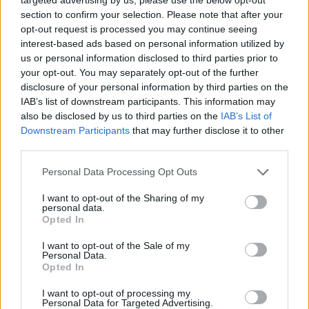
section to confirm your selection. Please note that after your
ΧΩΡΙΑ
opt-out request is processed you may continue seeing
Το Ίππειος μοσχοβολά σύκο από
interest-based ads based on personal information utilized by
νωρίς φέτος
us or personal information disclosed to third parties prior to
Η συγκομιδή ξεκίνησε νωρίτερα,
τα δέντρα είναι φορτωμένα και η
your opt-out. You may separately opt-out of the further
πλούσια παραγωγή αναδεικνύει
disclosure of your personal information by third parties on the
ξανά ένα προϊόν δεμένο με την
IAB’s list of downstream participants. This information may
ιστορία, την οικονομία και τις
γεύσεις του χωριού
also be disclosed by us to third parties on the
IAB’s List of
Downstream Participants
that may further disclose it to other
third parties.
ΤΑΞΙΔΙΑ
Βόλτα στην Κουρνέλα!
Personal Data Processing Opt Outs
Ένας από τους αγαπημένους
προορισμούς για τους λάτρεις της
φύσης και για όσους θέλουν να
I want to opt-out of the Sharing of my
γνωρίσουν το νησί από
personal data.
περιπατητικές διαδρομές
Opted In
I want to opt-out of the Sale of my
Personal Data.
Opted In
ΧΩΡΙΑ
Έσβησε ένα ξεχωριστό κομμάτι
I want to opt-out of processing my
της ιστορίας του Πολιχνίτου
Personal Data for Targeted Advertising.