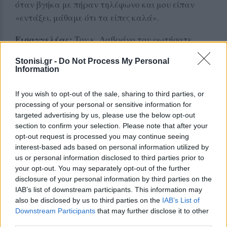
όταν βγήκα με πήραν τηλέφωνο και μου είπαν
«εντάξει, μάθαμε ότι τα είπες καλά».
Εισαγγελέας:
Τον κ. Λαβράνο τον ρωτήσατε
ποτέ για την Intellexa και τις υποκλοπές;
Stonisi.gr -
Do Not Process My Personal
Information
Μάρτυρας:
Τον ρώτησα κάποια στιγμή και
απέφυγε να απαντήσει .
If you wish to opt-out of the sale, sharing to third parties, or
processing of your personal or sensitive information for
Σε άλλο σημείο είπε ότι τον πρώην υπουργό
targeted advertising by us, please use the below opt-out
Προστασίας του Πολίτη Νίκο Τόσκα δεν έχει
section to confirm your selection. Please note that after your
συναντηθεί ποτέ και πως το είπε αυτό μετά από
opt-out request is processed you may continue seeing
interest-based ads based on personal information utilized by
παρότρυνση του κατηγορούμενου .
us or personal information disclosed to third parties prior to
your opt-out. You may separately opt-out of the further
Η κατάθεση του ωστόσο αμφισβητήθηκε από την
disclosure of your personal information by third parties on the
υπεράσπιση του Γιάννη Λαβράνου που
IAB’s list of downstream participants. This information may
επικαλέστηκε την κατάθεση του στον
also be disclosed by us to third parties on the
IAB’s List of
αντεισαγγελέα του Αρείου Πάγου Αχιλλέα Ζήση
Downstream Participants
that may further disclose it to other
third parties.
στην οποία ανέφερε ότι ήταν νόμιμος εκπρόσωπος