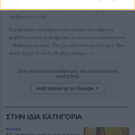
«Όταν έγιναν οι έλεγχοι της αστυνομίας στα
σπίτια μας το γνωρίζαμε γιατί μας ενημέρωσε ο κ.
Λαβράνος», είπε.
Ο μάρτυρας επισήμανε ότι ακόμα και σήμερα
φοβάται γιατί οι άνθρωποι αυτοί είναι αδίστακτοι
.«Φοβάμαι ακόμα.. Τα έχω όλα στο μυαλό μου .Και
ποιος ξέρει τι άλλο θα βγει ακόμα...».
Δείτε περισσότερα άρθρα μας στα αποτελέσματα
αναζήτησης
Add stonisi.gr on Google ↗
ΣΤΗΝ ΙΔΙΑ ΚΑΤΗΓΟΡΙΑ
ΕΛΛΑΔΑ
Με ανάποδο καπέλο και βουτιές