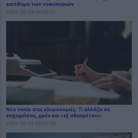
εισόδημα των νοικοκυριών
2026-08-09 04:02:20
Νέο τοπίο στις κληρονομιές: Τι αλλάζει σε
επιχειρήσεις, χρέη και «εξ αδιαιρέτου»
2026-08-09 03:55:08