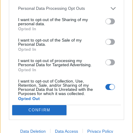
της εταιρείας και πως δεν ξέρει τι σχέση είχε ο
Personal Data Processing Opt Outs
Λαβράνος με τη εταιρεία.
I want to opt-out of the Sharing of my
personal data.
Ο μάρτυρας κατέθεσε επίσης πως ανησυχεί για όλα
Opted In
τα χρέη με τα οποία εκείνος θα επιβαρυνθεί,
I want to opt-out of the Sale of my
παρότι δεν ήταν εκείνος ο πραγματικός
Personal Data.
διαχειριστής αλλά ο Γιάννης Λαβράνος.
Opted In
I want to opt-out of processing my
Υπεράσπιση:
Αλλάξατε την κατάθεση σας μετά
Personal Data for Targeted Advertising.
τις βεβαιώσεις των προστίμων;
Opted In
I want to opt-out of Collection, Use,
Μάρτυρας :
Όχι δεν είναι μόνο αυτό. Πίστευα ότι
Retention, Sale, and/or Sharing of my
θα είχα τελειώσει αλλά ακόμα δεν έχω τελειώσει
Personal Data that Is Unrelated with the
Purposes for which it was collected.
.Αν είχα πάρει τόσα εκατομμύρια εδώ θα ήμουν;
Opted Out
Ο κ. Τρίμπαλης ολοκληρώνοντας την κατάθεσή
CONFIRM
του είπε πως γνώριζαν για τους επικείμενους
ελέγχους από την Αστυνομία στα σπίτια τους.
Data Deletion
Data Access
Privacy Policy