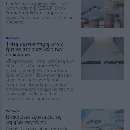
Ετήσιες ανατιμήσεις έως 53,2%
κατέγραψε η ΕΛΣΤΑΤ. Επτά
βασικά αγαθά και υπηρεσίες
εμφανίζουν αυξήσεις με διψήφιο
ποσοστό
ΕΛΛΑΔΑ
Τρίτη αρχειοθέτηση χωρίς
έρευνα στο σκάνδαλο των
υποκλοπών
«Ταφόπλακα» στην υπόθεση των
τηλεφωνικών υποκλοπών
επιχειρεί να βάλει και πάλι ο
Άρειος Πάγος. Κατηγορηματικό
«όχι» του εισαγγελέα του
Ανωτάτου Δικαστηρίου στην
ανάσυρση από το αρχείο της πιο
σκοτεινής υπόθεσης των
τηλεφωνικών υποκλοπών
ΕΛΛΑΔΑ
Η ακρίβεια εξανεμίζει τις
χαμηλές συντάξεις
Στα 633 ευρώ η μέση σύνταξη