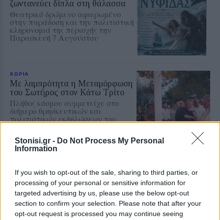
ζωντανεύει δίπλα στη θάλασσα
Θεατρικό δρώμενο αφιερωμένο
στην παράδοση και την πολιτιστική
κληρονομιά της περιοχής την
Παρασκευή 7 Αυγούστου
ΧΩΡΙΑ
Με λαμπρότητα η Μεταμόρφωση
του Σωτήρος στον Κάτω Τρίτο
Πλήθος κόσμου συμμετείχε στο
διήμερο θρησκευτικών και
πολιτιστικών εκδηλώσεων του
Συλλόγου Πελοποννησίων Λέσβου
«Ο Μωριάς»
Stonisi.gr -
Do Not Process My Personal
Information
ΠΟΛΙΤΙΚΗ
Κάλεσμα της Νέας Αριστεράς
If you wish to opt-out of the sale, sharing to third parties, or
στη συγκέντρωση για την
processing of your personal or sensitive information for
Παλαιστίνη
targeted advertising by us, please use the below opt-out
Η κινητοποίηση θα
section to confirm your selection. Please note that after your
πραγματοποιηθεί την Κυριακή στις
opt-out request is processed you may continue seeing
7.30 το απόγευμα μπροστά από το