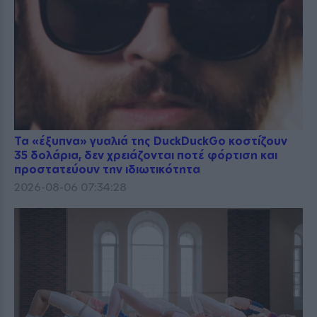
Τα «έξυπνα» γυαλιά της DuckDuckGo κοστίζουν
35 δολάρια, δεν χρειάζονται ποτέ φόρτιση και
προστατεύουν την ιδιωτικότητα
2026-08-06 07:34:28