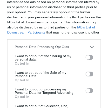
κτίριο της Περιφέρειας Βορείου
interest-based ads based on personal information utilized by
Αιγαίου στη Μυτιλήνη
us or personal information disclosed to third parties prior to
your opt-out. You may separately opt-out of the further
disclosure of your personal information by third parties on the
ΑΓΟΡΑ
Η ΑΝΤΑΡΣΥΑ Λέσβου κατά της
IAB’s list of downstream participants. This information may
Λευκής Νύχτας στη Μυτιλήνη
also be disclosed by us to third parties on the
IAB’s List of
Κάνει λόγο για επιβάρυνση των
Downstream Participants
that may further disclose it to other
εμποροϋπαλλήλων και ζητά
third parties.
αυξήσεις μισθών και μείωση του
χρόνου εργασίας
Personal Data Processing Opt Outs
I want to opt-out of the Sharing of my
personal data.
ΧΩΡΙΑ
Opted In
Ολοκληρώθηκε η πλακόστρωση
στο Μεγαλοχώρι
I want to opt-out of the Sale of my
Η παρέμβαση στην οδό Σοφού
Personal Data.
Βενιαμίν – Μάρμαρο όπως
Opted In
αναφέρει ο δήμαρχος Μυτιλήνης
Παναγιώτης Χριστόφας
I want to opt-out of processing my
Personal Data for Targeted Advertising.
Opted In
ΔΡΑΣΕΙΣ
I want to opt-out of Collection, Use,