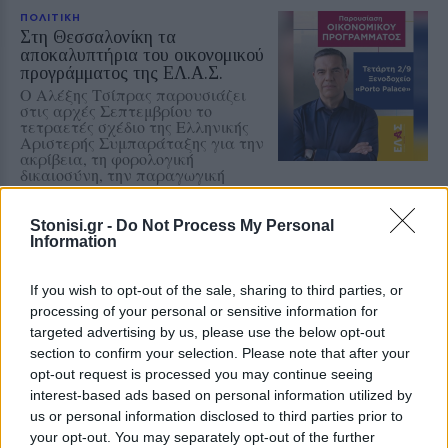
ΠΟΛΙΤΙΚΗ
Στη Θεσσαλονίκη τα
αποκαλυπτήρια του οικονομικού
προγράμματος της ΕΛ.Α.Σ.
Ο Αλέξης Τσίπρας παρουσιάζει
στις αρχές Σεπτεμβρίου το
τετραετές σχέδιο της Ελληνικής
Αριστερής Συμπαράταξης για την
ακρίβεια, τη φορολογική
δικαιοσύνη, την παραγωγική
ανασυγκρότηση και την ενίσχυση
του κοινωνικού κράτους
Stonisi.gr -
Do Not Process My Personal
Information
ΧΩΡΙΑ
Μέρα και νύχτα ανοιχτές οι
πόρτες της Παναγίας στην
If you wish to opt-out of the sale, sharing to third parties, or
Αγιάσο
processing of your personal or sensitive information for
Από το πρωί της Τετάρτης έως τα
targeted advertising by us, please use the below opt-out
μεσάνυχτα του
section to confirm your selection. Please note that after your
Δεκαπενταύγουστου οι πόρτες του
opt-out request is processed you may continue seeing
Προσκυνήματος θα παραμένουν
ανοικτές για τους πιστούς και
interest-based ads based on personal information utilized by
ιδιαίτερα για τους οδοιπόρους
us or personal information disclosed to third parties prior to
your opt-out. You may separately opt-out of the further