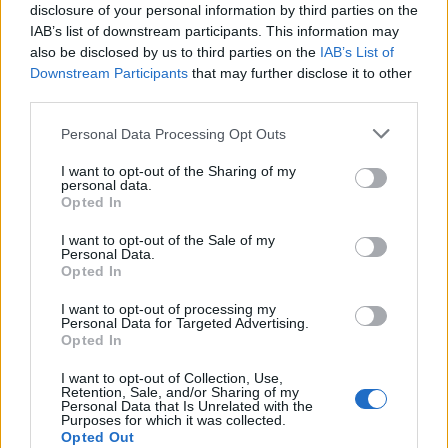
ΕΛΛΑΔΑ
disclosure of your personal information by third parties on the
Νέο κύμα θυελλωδών ανέμων
IAB’s list of downstream participants. This information may
θέτει σε επιφυλακή την Πολιτική
also be disclosed by us to third parties on the
IAB’s List of
Προστασία
Downstream Participants
that may further disclose it to other
Βόρειοι - βορειοανατολικοί άνεμοι
third parties.
έως 8 μποφόρ και ριπές που τοπικά
μπορεί να φτάσουν τα 9 μποφόρ
Personal Data Processing Opt Outs
I want to opt-out of the Sharing of my
personal data.
ΔΡΑΣΕΙΣ
Opted In
Τα παιδιά ανακαλύπτουν το
Απολιθωμένο Δάσος μέσα από
I want to opt-out of the Sale of my
ένα νέο παιχνίδι
Personal Data.
Διαδραστική εκπαιδευτική δράση
Opted In
στο Μουσείο του Σιγρίου, με
αναμνηστικά για όλους και ετήσια
I want to opt-out of processing my
κάρτα ελεύθερης εισόδου για τον
Personal Data for Targeted Advertising.
νικητή
Opted In
ΤΟΥΡΙΣΜΟΣ
I want to opt-out of Collection, Use,
Retention, Sale, and/or Sharing of my
Περισσότερες προσβάσιμες
Personal Data that Is Unrelated with the
παραλίες αποκτά ο Δήμος
Purposes for which it was collected.
Μυτιλήνης
Opted Out