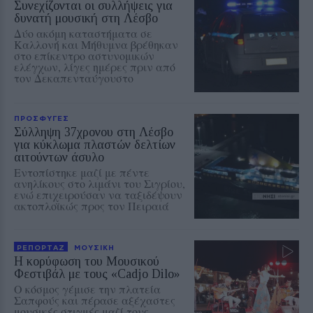
Συνεχίζονται οι συλλήψεις για
δυνατή μουσική στη Λέσβο
Δύο ακόμη καταστήματα σε
Καλλονή και Μήθυμνα βρέθηκαν
στο επίκεντρο αστυνομικών
ελέγχων, λίγες ημέρες πριν από
τον Δεκαπενταύγουστο
ΠΡΟΣΦΥΓΕΣ
Σύλληψη 37χρονου στη Λέσβο
για κύκλωμα πλαστών δελτίων
αιτούντων άσυλο
Εντοπίστηκε μαζί με πέντε
ανηλίκους στο λιμάνι του Σιγρίου,
ενώ επιχειρούσαν να ταξιδέψουν
ακτοπλοϊκώς προς τον Πειραιά
ΡΕΠΟΡΤΑΖ
ΜΟΥΣΙΚΗ
Η κορύφωση του Μουσικού
Φεστιβάλ με τους «Cadjo Dilo»
Ο κόσμος γέμισε την πλατεία
Σαπφούς και πέρασε αξέχαστες
μουσικές στιγμές μαζί τους