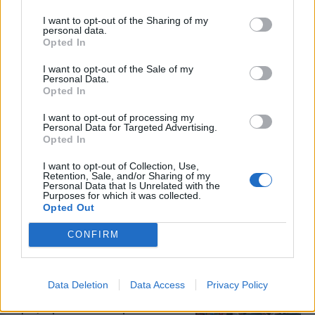
Απογευματινή
I want to opt-out of the Sharing of my
ορνιθοπαρατήρηση στις Αλυκές
personal data.
Πολιχνίτου
Opted In
Εξόρμηση γνωριμίας με τα πουλιά
και τη βλάστηση του υγροτόπου
I want to opt-out of the Sale of my
σήμερα, Δευτέρα
Personal Data.
Opted In
I want to opt-out of processing my
ΑΤΖΕΝΤΑ
Personal Data for Targeted Advertising.
Το «χρυσό» μέλι της Αγρας σε
Opted In
μια ξεχωριστή γευσιγνωσία στο
Σίγρι
I want to opt-out of Collection, Use,
Retention, Sale, and/or Sharing of my
Οι δύο βραβευμένες ποικιλίες του
Personal Data that Is Unrelated with the
βιολογικού μελιού «Μελ-Ισσα»
Purposes for which it was collected.
συναντούν παραδοσιακά τυριά και
Opted Out
φρούτα την Τρίτη 11 Αυγούστου
στο Μουσείο Φυσικής Ιστορίας
Απολιθωμένου Δάσους Λέσβου
CONFIRM
ΣΥΝΔΙΚΑΛΙΣΜΟΣ
Ερεσός και Πλωμάρι στον
Data Deletion
Data Access
Privacy Policy
πανελλαδικό χάρτη αλληλεγγύης
προς την Παλαιστίνη