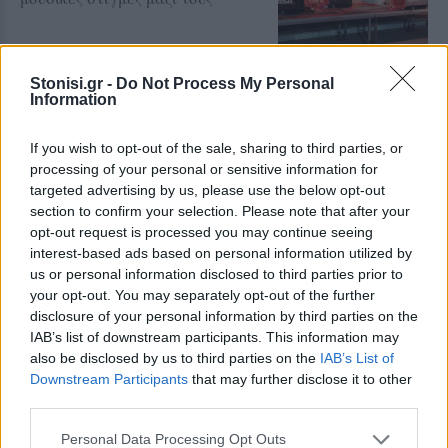
Stonisi.gr -
Do Not Process My Personal
ΡΕΠΟΡΤΑΖ
ΜΟΥΣΙΚΗ
Information
Η μουσική του «Iberus Quartet»
στο Κάστρο Μυτιλήνης
Το συγκρότημα συντόνισε το κοινό
If you wish to opt-out of the sale, sharing to third parties, or
με τον παλμό του και το ταξίδεψε
processing of your personal or sensitive information for
με τις μελωδίες του.
targeted advertising by us, please use the below opt-out
section to confirm your selection. Please note that after your
opt-out request is processed you may continue seeing
interest-based ads based on personal information utilized by
ΑΤΖΕΝΤΑ
us or personal information disclosed to third parties prior to
Παρατήρηση των Περσείδων στο
your opt-out. You may separately opt-out of the further
πευκοδάσος του Αμπελικού
disclosure of your personal information by third parties on the
Βραδιά κάτω από τα αστέρια
IAB’s list of downstream participants. This information may
διοργανώνει το Μουσείο Ρητίνης
also be disclosed by us to third parties on the
IAB’s List of
Downstream Participants
that may further disclose it to other
third parties.
Personal Data Processing Opt Outs
ΠΑΙΔΙΑ + ΓΟΝΕΙΣ