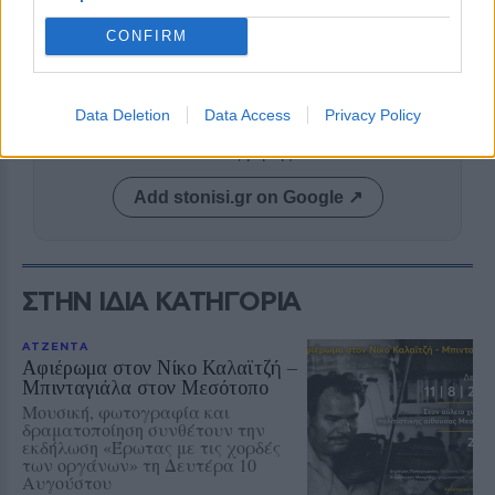
CONFIRM
Data Deletion
Data Access
Privacy Policy
Δείτε περισσότερα άρθρα μας στα αποτελέσματα
αναζήτησης
Add stonisi.gr on Google ↗
ΣΤΗΝ ΙΔΙΑ ΚΑΤΗΓΟΡΙΑ
ΑΤΖΕΝΤΑ
Αφιέρωμα στον Νίκο Καλαϊτζή –
Μπινταγιάλα στον Μεσότοπο
Μουσική, φωτογραφία και
δραματοποίηση συνθέτουν την
εκδήλωση «Έρωτας με τις χορδές
των οργάνων» τη Δευτέρα 10
Αυγούστου