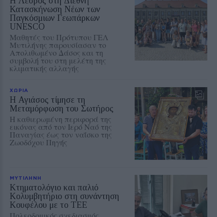
Η Λέσβος στη Διεθνή
Κατασκήνωση Νέων των
Παγκόσμιων Γεωπάρκων
UNESCO
Μαθητές του Πρότυπου ΓΕΛ
Μυτιλήνης παρουσίασαν το
Απολιθωμένο Δάσος και τη
συμβολή του στη μελέτη της
κλιματικής αλλαγής
ΧΩΡΙΑ
Η Αγιάσος τίμησε τη
Μεταμόρφωση του Σωτήρος
Η καθιερωμένη περιφορά της
εικόνας από τον Ιερό Ναό της
Παναγίας έως τον ναΐσκο της
Ζωοδόχου Πηγής
ΜΥΤΙΛΗΝΗ
Κτηματολόγιο και παλιό
Κολυμβητήριο στη συνάντηση
Κουφέλου με το ΤΕΕ
Πολεοδομικός σχεδιασμός,