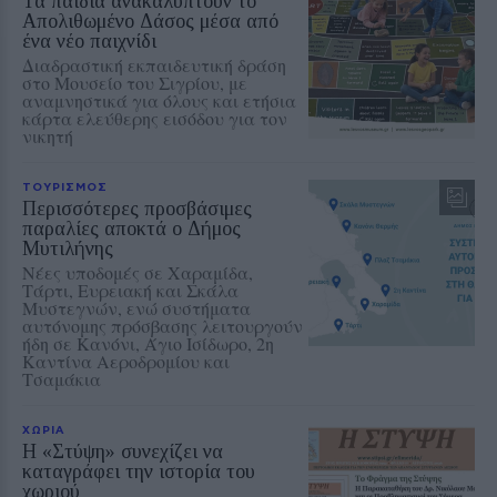
Τα παιδιά ανακαλύπτουν το
Απολιθωμένο Δάσος μέσα από
ένα νέο παιχνίδι
Διαδραστική εκπαιδευτική δράση
στο Μουσείο του Σιγρίου, με
αναμνηστικά για όλους και ετήσια
κάρτα ελεύθερης εισόδου για τον
νικητή
ΤΟΥΡΙΣΜΟΣ
Περισσότερες προσβάσιμες
παραλίες αποκτά ο Δήμος
Μυτιλήνης
Νέες υποδομές σε Χαραμίδα,
Τάρτι, Ευρειακή και Σκάλα
Μυστεγνών, ενώ συστήματα
αυτόνομης πρόσβασης λειτουργούν
ήδη σε Κανόνι, Άγιο Ισίδωρο, 2η
Καντίνα Αεροδρομίου και
Τσαμάκια
ΧΩΡΙΑ
Η «Στύψη» συνεχίζει να
καταγράφει την ιστορία του
χωριού