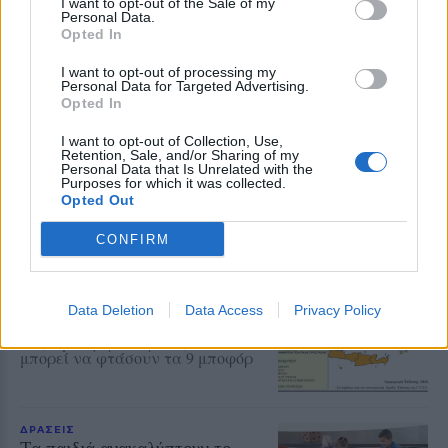
I want to opt-out of the Sale of my
Personal Data.
Opted In
ΧΩΡΙΑ
Μέρα και νύχτα ανοιχτές οι
I want to opt-out of processing my
πόρτες της Παναγίας στην
Personal Data for Targeted Advertising.
Αγιάσο
Opted In
Από το πρωί της Τετάρτης έως τα
μεσάνυχτα του
I want to opt-out of Collection, Use,
Δεκαπενταύγουστου οι πόρτες του
Retention, Sale, and/or Sharing of my
Προσκυνήματος θα παραμένουν
Personal Data that Is Unrelated with the
Purposes for which it was collected.
ανοικτές για τους πιστούς και
ιδιαίτερα για τους οδοιπόρους
Opted Out
CONFIRM
ΕΛΛΑΔΑ
Νέο κύμα θυελλωδών ανέμων
θέτει σε επιφυλακή την Πολιτική
Προστασία
Data Deletion
Data Access
Privacy Policy
Βόρειοι - βορειοανατολικοί άνεμοι
έως 8 μποφόρ και ριπές που τοπικά
μπορεί να φτάσουν τα 9 μποφόρ
ΔΡΑΣΕΙΣ