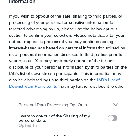
Information
If you wish to opt-out of the sale, sharing to third parties, or
ΧΩΡΙΑ
Η Θερμή γιόρτασε τους
processing of your personal or sensitive information for
γευστικούς θησαυρούς της
targeted advertising by us, please use the below opt-out
Λέσβου
section to confirm your selection. Please note that after your
Λάδι και τυρί βρέθηκαν στο
opt-out request is processed you may continue seeing
επίκεντρο της γιορτής που
interest-based ads based on personal information utilized by
πραγματοποιήθηκε στο Δημοτικό
Σχολείο της Θερμής, στο πλαίσιο
us or personal information disclosed to third parties prior to
του Taste Lesvos και του Λεσβιακού
your opt-out. You may separately opt-out of the further
Καλοκαιριού
disclosure of your personal information by third parties on the
IAB’s list of downstream participants. This information may
ΠΟΛΙΤΙΚΗ
also be disclosed by us to third parties on the
IAB’s List of
Στη Θεσσαλονίκη τα
Downstream Participants
that may further disclose it to other
αποκαλυπτήρια του οικονομικού
third parties.
προγράμματος της ΕΛ.Α.Σ.
Ο Αλέξης Τσίπρας παρουσιάζει
Personal Data Processing Opt Outs
στις αρχές Σεπτεμβρίου το
τετραετές σχέδιο της Ελληνικής
Αριστερής Συμπαράταξης για την
I want to opt-out of the Sharing of my
personal data.
ακρίβεια, τη φορολογική
δικαιοσύνη, την παραγωγική
Opted In
ανασυγκρότηση και την ενίσχυση
του κοινωνικού κράτους