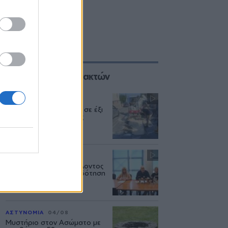
Επιλογές των Συντακτών
ΜΥΤΙΛΗΝΗ
04/08
Διακοπή υδροδότησης σε έξι
περιοχές της Μυτιλήνης
ΔΥΤΙΚΗ ΛΕΣΒΟΣ
04/08
Το Υπουργείο Περιβάλλοντος
άφησε χωρίς χρηματοδότηση
έργα νερού στη Λέσβο
ΑΣΤΥΝΟΜΙΑ
04/08
Μυστήριο στον Ασώματο με