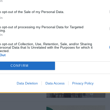
In
o opt-out of the Sale of my Personal Data.
μόρφωση του
In
to opt-out of processing my Personal Data for Targeted
εικόνας απόψε στη Σκάλα
ing.
In
o opt-out of Collection, Use, Retention, Sale, and/or Sharing
ersonal Data that Is Unrelated with the Purposes for which it
lected.
Out
αμάδο για τη ζωή
CONFIRM
ηρίας Μαραγκοζάκη
σμένο από τη διαδρομή
Data Deletion
Data Access
Privacy Policy