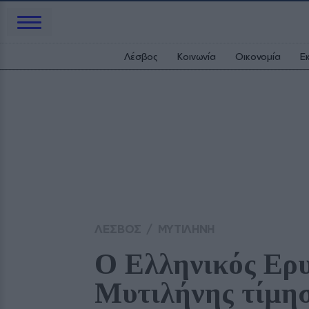
Λέσβος
Κοινωνία
Οικονομία
Ε
ΛΕΣΒΟΣ
/
ΜΥΤΙΛΗΝΗ
Ο Ελληνικός Ερυ
Μυτιλήνης τίμησε