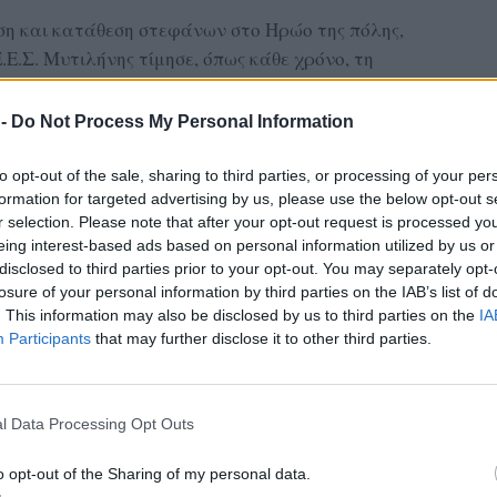
ση και κατάθεση στεφάνων στο Ηρώο της πόλης,
Ε.Σ. Μυτιλήνης τίμησε, όπως κάθε χρόνο, τη
ην απελευθέρωση και την εθνική αξιοπρέπεια.
 -
Do Not Process My Personal Information
ικός Ερυθρός Σταυρός της Μυτιλήνης
ρά τη διαχρονική του παρουσία στα τοπικά
to opt-out of the sale, sharing to third parties, or processing of your per
σμό της εθελοντικής προσφοράς, της
formation for targeted advertising by us, please use the below opt-out s
προς τον συνάνθρωπο — αξίες που αποτελούν
r selection. Please note that after your opt-out request is processed y
eing interest-based ads based on personal information utilized by us or
ρυθρού Σταυρού.
disclosed to third parties prior to your opt-out. You may separately opt-
losure of your personal information by third parties on the IAB’s list of
. This information may also be disclosed by us to third parties on the
IA
ας στα αποτελέσματα αναζήτησης
Participants
that may further disclose it to other third parties.
.gr on Google ↗
l Data Processing Opt Outs
o opt-out of the Sharing of my personal data.