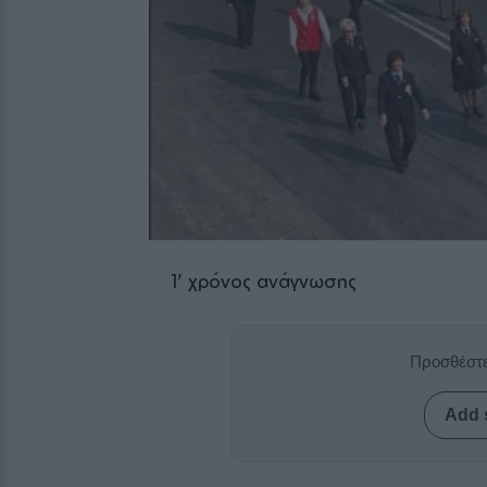
1
' χρόνος ανάγνωσης
Προσθέστε
Add 