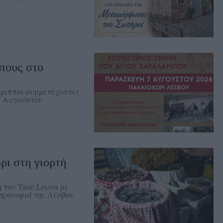
πους στο
έφιπποι συμμετέχοντες
7 Αυγούστου
ρι στη γιορτή
του Taste Lesvos με
ληρονομιά της Λέσβου