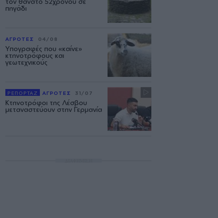
τον θάνατο 52χρονου σε
πηγάδι
ΑΓΡΟΤΕΣ
04/08
Υπογραφές που «καίνε»
κτηνοτρόφους και
γεωτεχνικούς
ΡΕΠΟΡΤΑΖ
ΑΓΡΟΤΕΣ
31/07
Κτηνοτρόφοι της Λέσβου
μεταναστεύουν στην Γερμανία
ΔΙΑΦΗΜΙΣΗ