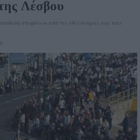
της Λέσβου
ατάθεση στεφάνων από τις εθελόντριες και τους
25