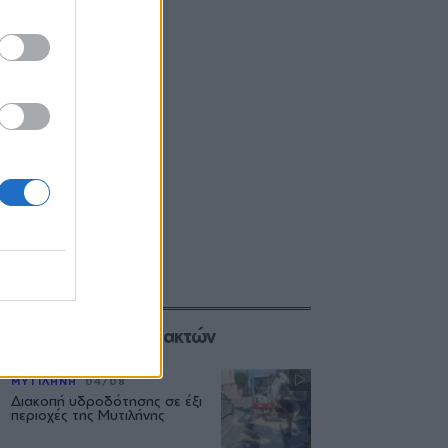
Επιλογές των Συντακτών
ΜΥΤΙΛΗΝΗ
04/08
Διακοπή υδροδότησης σε έξι
περιοχές της Μυτιλήνης