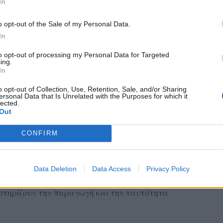
In
o opt-out of the Sale of my Personal Data.
In
to opt-out of processing my Personal Data for Targeted
ing.
In
ταιρισμό Ακρασίου, ο Πολιτιστικός Σύλλογος
o opt-out of Collection, Use, Retention, Sale, and/or Sharing
ersonal Data that Is Unrelated with the Purposes for which it
τυπο ημερολόγιο του 2026 με θέμα
lected.
Out
Ακρασίου Λέσβου – 100 χρόνια λειτουργίας».
νο στη μακραίωνη πορεία του Συνεταιρισμού,
CONFIRM
ο ιστορικούς και δραστήριους αγροτικούς
ιμηθεί με πολυάριθμα χρυσά και αργυρά βραβεία
ολάδου.
Data Deletion
Data Access
Privacy Policy
έκδοση, τιμά την ιστορία, τους ανθρώπους και
α στηρίζουν την παραγωγή και την ταυτότητα