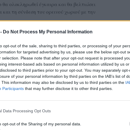
γο θα ολοκληρωθεί έγκαιρα και θα βελτιώσει
 και τη σύνδεση του ορεινού χωριού με την
λαιουργικός Συνεταιρισμός Ακρασίου
 -
Do Not Process My Personal Information
ΔΙΑΦΗΜΙΣΗ
to opt-out of the sale, sharing to third parties, or processing of your per
formation for targeted advertising by us, please use the below opt-out s
r selection. Please note that after your opt-out request is processed y
eing interest-based ads based on personal information utilized by us or
disclosed to third parties prior to your opt-out. You may separately opt-
losure of your personal information by third parties on the IAB’s list of
. This information may also be disclosed by us to third parties on the
IA
Participants
that may further disclose it to other third parties.
l Data Processing Opt Outs
o opt-out of the Sharing of my personal data.