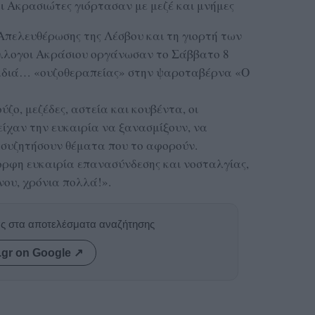
ι Ακρασιώτες γιόρτασαν με μεζέ και μνήμες
πελευθέρωσης της Λέσβου και τη γιορτή των
ύλλογοι Ακράσιου οργάνωσαν το Σάββατο 8
αδιά… «ουζοθεραπείας» στην ψαροταβέρνα «Ο
ούζο, μεζέδες, αστεία και κουβέντα, οι
ίχαν την ευκαιρία να ξανασμίξουν, να
α συζητήσουν θέματα που το αφορούν.
ρφη ευκαιρία επανασύνδεσης και νοσταλγίας,
νου, χρόνια πολλά!».
ας στα αποτελέσματα αναζήτησης
.gr on Google ↗