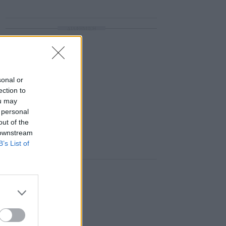
ΔΙΑΦΗΜΙΣΗ
sonal or
ection to
ou may
 personal
out of the
 downstream
B’s List of