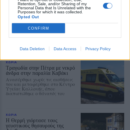
Retention, Sale, and/or Sharing of my
Personal Data that Is Unrelated with the
ΧΩΡΙΑ
Purposes for which it was collected.
Φωτιά σε ξερά χόρτα έφερε
Opted Out
σύλληψη στη Λέσβο
Παράλληλα, σε βάρος του
CONFIRM
επιβλήθηκε διοικητικό πρόστιμο
ύψους 1.804,68 ευρώ
Data Deletion
Data Access
Privacy Policy
ΧΩΡΙΑ
Τραγωδία στην Πέτρα με νεκρό
άνδρα στην παραλία Καβάκι
Ανασύρθηκε χωρίς τις αισθήσεις
του και μεταφέρθηκε στο Κέντρο
Υγείας Καλλονής, όπου
διαπιστώθηκε ο θάνατός του
ΧΩΡΙΑ
Η Θερμή γιόρτασε τους
γευστικούς θησαυρούς της