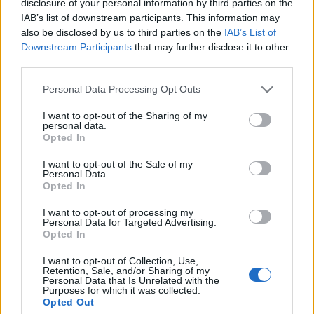
disclosure of your personal information by third parties on the
εμποροϋπαλλήλων και ζητά
IAB’s list of downstream participants. This information may
αυξήσεις μισθών και μείωση του
χρόνου εργασίας
also be disclosed by us to third parties on the
IAB’s List of
Downstream Participants
that may further disclose it to other
third parties.
ΧΩΡΙΑ
Personal Data Processing Opt Outs
Ολοκληρώθηκε η πλακόστρωση
στο Μεγαλοχώρι
I want to opt-out of the Sharing of my
Η παρέμβαση στην οδό Σοφού
personal data.
Βενιαμίν – Μάρμαρο όπως
Opted In
αναφέρει ο δήμαρχος Μυτιλήνης
Παναγιώτης Χριστόφας
I want to opt-out of the Sale of my
Personal Data.
Opted In
ΔΡΑΣΕΙΣ
I want to opt-out of processing my
Η Λέσβος στη Διεθνή
Personal Data for Targeted Advertising.
Opted In
Κατασκήνωση Νέων των
Παγκόσμιων Γεωπάρκων
UNESCO
I want to opt-out of Collection, Use,
Retention, Sale, and/or Sharing of my
Μαθητές του Πρότυπου ΓΕΛ
Personal Data that Is Unrelated with the
Μυτιλήνης παρουσίασαν το
Purposes for which it was collected.
Απολιθωμένο Δάσος και τη
Opted Out
συμβολή του στη μελέτη της