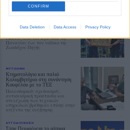
κλιματικής αλλαγής
CONFIRM
ΧΩΡΙΑ
Η Αγιάσος τίμησε τη
Μεταμόρφωση του Σωτήρος
Data Deletion
Data Access
Privacy Policy
Η καθιερωμένη περιφορά της
εικόνας από τον Ιερό Ναό της
Παναγίας έως τον ναΐσκο της
Ζωοδόχου Πηγής
ΜΥΤΙΛΗΝΗ
Κτηματολόγιο και παλιό
Κολυμβητήριο στη συνάντηση
Κουφέλου με το ΤΕΕ
Πολεοδομικός σχεδιασμός,
αντισεισμική προστασία και
στελέχωση των τεχνικών
υπηρεσιών βρέθηκαν επίσης στην
ατζέντα της συζήτησης
ΑΥΤΟΔΙΟΙΚΗΣΗ
Στην Περιφέρεια το αίτημα