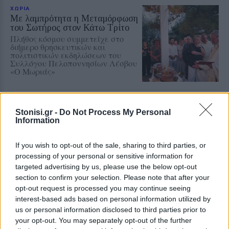
ΧΩΡΙΑ
Με λαμπρότητα η Μεταμόρφωση
του Σωτήρος στον Κάτω Τρίτο
Πλήθος κόσμου συμμετείχε στο
διήμερο θρησκευτικών και
πολιτιστικών εκδηλώσεων του
Συλλόγου Πελοποννησίων Λέσβου
«Ο Μωριάς»
ΠΟΛΙΤΙΚΗ
Κάλεσμα της Νέας Αριστεράς
Stonisi.gr -
Do Not Process My Personal
στη συγκέντρωση για την
Information
Παλαιστίνη
Η κινητοποίηση θα
If you wish to opt-out of the sale, sharing to third parties, or
πραγματοποιηθεί την Κυριακή στις
7.30 το απόγευμα μπροστά από το
processing of your personal or sensitive information for
κτίριο της Περιφέρειας Βορείου
targeted advertising by us, please use the below opt-out
Αιγαίου στη Μυτιλήνη
section to confirm your selection. Please note that after your
opt-out request is processed you may continue seeing
ΑΓΟΡΑ
interest-based ads based on personal information utilized by
Η ΑΝΤΑΡΣΥΑ Λέσβου κατά της
us or personal information disclosed to third parties prior to
Λευκής Νύχτας στη Μυτιλήνη
your opt-out. You may separately opt-out of the further
Κάνει λόγο για επιβάρυνση των