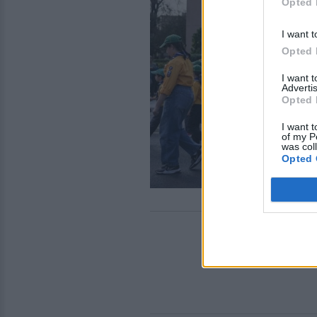
Opted 
I want t
Opted 
I want 
Advertis
Opted 
I want t
of my P
was col
Opted 