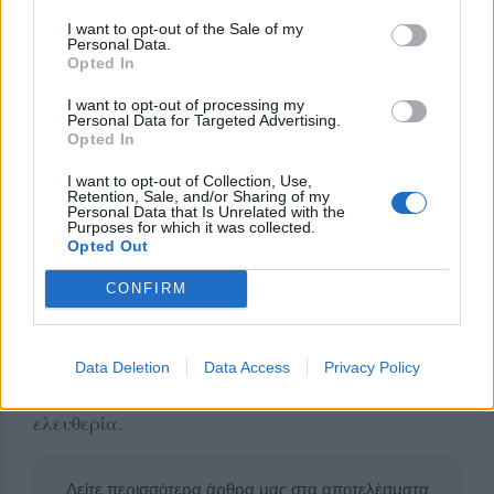
I want to opt-out of the Sale of my
Personal Data.
Opted In
Η εκδήλωση θα ολοκληρωθεί με μικρή δεξίωση,
I want to opt-out of processing my
προσφέροντας στους παρευρισκόμενους την
Personal Data for Targeted Advertising.
Opted In
ευκαιρία για ανταλλαγή σκέψεων και περαιτέρω
συζήτηση γύρω από τα ιστορικά θέματα που
I want to opt-out of Collection, Use,
Retention, Sale, and/or Sharing of my
θίχτηκαν.
Personal Data that Is Unrelated with the
Purposes for which it was collected.
Opted Out
Με τη δράση αυτή, ο Σύλλογος των εν Λέσβω
Μακεδόνων συνεχίζει να κρατά άσβεστη τη φλόγα
CONFIRM
της ιστορικής μνήμης και να ενισχύει την εθνική
συνείδηση της τοπικής κοινωνίας, συνδέοντας το
παρελθόν με το παρόν σε έναν τόπο που γνωρίζει
Data Deletion
Data Access
Privacy Policy
καλά την αξία της θυσίας και του αγώνα για την
ελευθερία.
Δείτε περισσότερα άρθρα μας στα αποτελέσματα