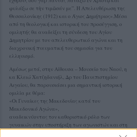
ἐχθρούς σου γὰρ πάντας πατάξω ἐν Χριστῷ καὶ
φυλάξω σε τὴν τιμῶσάν με”. Η Απελευθέρωση της
Θεσσαλονίκης (1912) και ο Άγιος Δημήτριος».Μέσα
από τη θεολογική και ιστορική του προσέγγιση, ο
ομιλητής θα αναδείξει τη σύνδεση του Αγίου
Δημητρίου με τον απελευθερωτικό αγώνα και τη
διαχρονική πνευματική του σημασία για τον
ελληνισμό.
Αμέσως μετά, στην Αίθουσα – Μουσείο του Ναού, η
κα Κλειώ Χατζηδανιήλ, Δρ του Πανεπιστημίου
Αιγαίου, θα παρουσιάσει μια σημαντική ιστορική
ομιλία με θέμα:
«Οι Γυναίκες της Μακεδονίας κατά τον
Μακεδονικό Αγώνα»,
αναδεικνύοντας τον καθοριστικό ρόλο των
γυναικών στην υποστήριξη των αγωνιστών και στη
διατήρηση της ελληνικής ταυτότητας σε δύσκολες