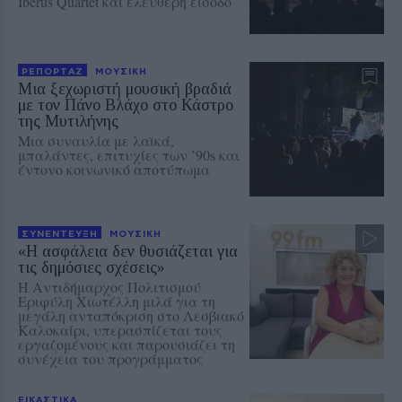
Iberus Quartet και ελεύθερη είσοδο
ΡΕΠΟΡΤΑΖ
ΜΟΥΣΙΚΗ
Μια ξεχωριστή μουσική βραδιά
με τον Πάνο Βλάχο στο Κάστρο
της Μυτιλήνης
Μια συναυλία με λαϊκά,
μπαλάντες, επιτυχίες των ’90s και
έντονο κοινωνικό αποτύπωμα
ΣΥΝΕΝΤΕΥΞΗ
ΜΟΥΣΙΚΗ
«Η ασφάλεια δεν θυσιάζεται για
τις δημόσιες σχέσεις»
Η Αντιδήμαρχος Πολιτισμού
Εριφύλη Χιωτέλλη μιλά για τη
μεγάλη ανταπόκριση στο Λεσβιακό
Καλοκαίρι, υπερασπίζεται τους
εργαζομένους και παρουσιάζει τη
συνέχεια του προγράμματος
ΕΙΚΑΣΤΙΚΑ