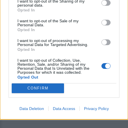
I want to opt-out of the Sharing of my
άφθονο κρασί
personal data.
Opted In
I want to opt-out of the Sale of my
Personal Data.
ΜΟΥΣΙΚΗ
Opted In
«Απόψε η παρέα μας» στον
Μεσότοπο
I want to opt-out of processing my
Παρουσιάζεται η τριπλή μουσική
Personal Data for Targeted Advertising.
έκδοση με τραγούδια και χορούς
Opted In
από τους «Γλεντιστάδες»
I want to opt-out of Collection, Use,
Retention, Sale, and/or Sharing of my
Personal Data that Is Unrelated with the
Purposes for which it was collected.
Opted Out
ΒΙΒΛΙΟ
Ποίηση και ζωγραφική στις
«Διαδρομές» της Αλεξάνδρας
CONFIRM
Παπαπάντου – Κότερου
Παρουσίαση ποιητικής συλλογής
και εγκαίνια έκθεσης ζωγραφικής
Data Deletion
Data Access
Privacy Policy
την Πέμπτη 6 Αυγούστου στον
χώρο «Book and Art»