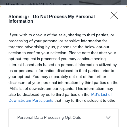
Η έκθεση «SPECTRAL» φέρνει
μια «φασματική» εμπειρία στη
Λέσβο
Stonisi.gr -
Do Not Process My Personal
Η K-Gold Temporary Gallery
Information
παρουσιάζει έργα εικαστικών,
φωτογραφίας, χορού και μόδας έως
τις 6 Σεπτεμβρίου
If you wish to opt-out of the sale, sharing to third parties, or
processing of your personal or sensitive information for
targeted advertising by us, please use the below opt-out
ΡΕΠΟΡΤΑΖ
ΜΟΥΣΙΚΗ
section to confirm your selection. Please note that after your
Μια βραδιά αφιερωμένη στην
opt-out request is processed you may continue seeing
αξία της «Γυναίκας»
interest-based ads based on personal information utilized by
Με δύο διαφορετικές μεταξύ τους
us or personal information disclosed to third parties prior to
καλλιτεχνικές δράσεις
your opt-out. You may separately opt-out of the further
υποστηριζόμενες από πολύ κόσμο
disclosure of your personal information by third parties on the
IAB’s list of downstream participants. This information may
also be disclosed by us to third parties on the
IAB’s List of
Downstream Participants
that may further disclose it to other
ΡΕΠΟΡΤΑΖ
ΕΛΕΥΘΕΡΟΣ ΧΡΟΝΟΣ
third parties.
Υποδεχτήκαν τον Αύγουστο με
τη «Γιορτή του Κρασιού» τα
Personal Data Processing Opt Outs
Πάμφιλα
Με πολύ χορό, τραγούδι και