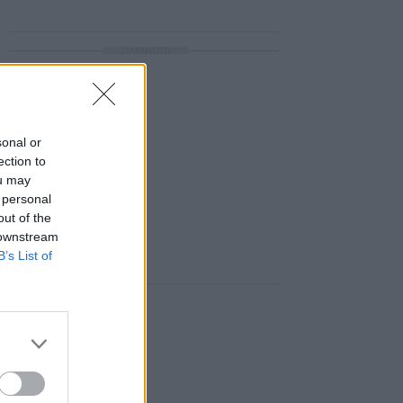
ΔΙΑΦΗΜΙΣΗ
sonal or
ection to
ou may
 personal
out of the
 downstream
B’s List of