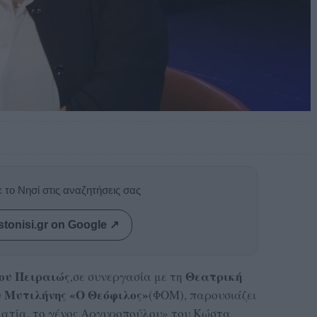
 το Νησί στις αναζητήσεις σας
stonisi.gr on Google ↗
ου Πειραιώς
Θεατρική
,σε συνεργασία με τη
 Μυτιλήνης «Ο Θεόφιλος»
(ΦΟΜ), παρουσιάζει
ατία, το γένος Αργυροπούλου» του Κώστα