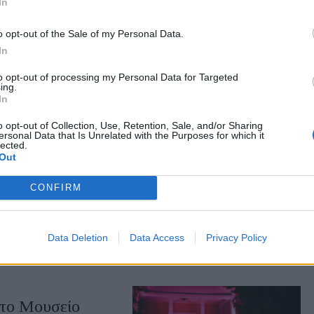
In
o opt-out of the Sale of my Personal Data.
ψε ξανά στη
In
θίμου, οι παραδοσιακοί
to opt-out of processing my Personal Data for Targeted
 βράδυ της 6ης Αυγούστου
ing.
In
o opt-out of Collection, Use, Retention, Sale, and/or Sharing
ersonal Data that Is Unrelated with the Purposes for which it
lected.
Out
οφόρο για μια
CONFIRM
βο το Σάββατο 15
ύτερες επιτυχίες της
Data Deletion
Data Access
Privacy Policy
στο Μουσείο