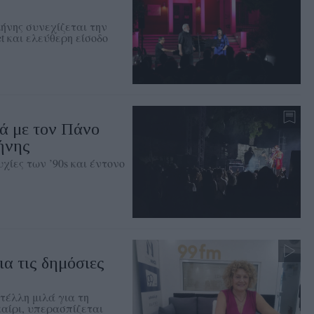
ήνης συνεχίζεται την
t και ελεύθερη είσοδο
ά με τον Πάνο
ήνης
χίες των ’90s και έντονο
ια τις δημόσιες
τέλλη μιλά για τη
αίρι, υπερασπίζεται