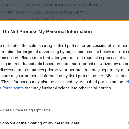
 πολιτική ταυτότητα εκ διαμέτρου αντίθετη, οι
λη της οικογένειας είναι αναπόφευκτες.
στο δικό της αξιακό σύστημα, αρνείται
κή διέξοδος γι' αυτήν είναι ο συμβιβασμός ή η
 -
Do Not Process My Personal Information
γε;
to opt-out of the sale, sharing to third parties, or processing of your per
formation for targeted advertising by us, please use the below opt-out s
r selection. Please note that after your opt-out request is processed y
eing interest-based ads based on personal information utilized by us or
disclosed to third parties prior to your opt-out. You may separately opt-
losure of your personal information by third parties on the IAB’s list of
ας στα αποτελέσματα αναζήτησης
. This information may also be disclosed by us to third parties on the
IA
Participants
that may further disclose it to other third parties.
.gr on Google ↗
l Data Processing Opt Outs
o opt-out of the Sharing of my personal data.