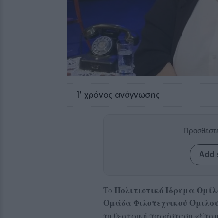
1
' χρόνος ανάγνωσης
Προσθέστε
Add 
Πολιτιστικό Ίδρυμα Ομίλ
Το
Ομάδα Φιλοτεχνικού Όμιλου
τη θεατρική παράσταση «Σταμ