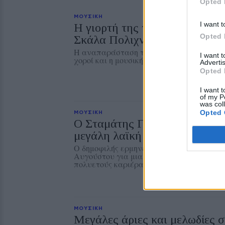
Opted 
ΜΟΥΣΙΚΗ
I want t
Η γιορτή της τράτας ζωντάνε
Opted 
Σκάλα Πολιχνίτου
Η αναπαράσταση του παλιού αλιευτικού ε
I want 
χοροί και η μουσική γέμισαν το λιμάνι το
Advertis
Opted 
I want t
of my P
was col
Opted 
ΜΟΥΣΙΚΗ
Ο Σταμάτης Γονίδης στον Οιν
μεγάλη λαϊκή βραδιά
Ο δημοφιλής ερμηνευτής έρχεται στη Λέσ
Αυγούστου για μια εμφάνιση με τις μεγαλ
πολυετούς καριέρας του
ΜΟΥΣΙΚΗ
Μεγάλες άριες και μελωδίες 