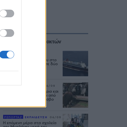
Επιλογές των Συντακτών
ΕΛΛΑΔΑ
06/08
Δεύτερη εμπλοκή κάβου στο
«Νήσος Ρόδος» μέσα σε δύο
μήνες
ΡΕΠΟΡΤΑΖ
ΑΓΡΟΤΕΣ
06/08
Ανασταίνονται... μοσχάρια και
πρόβατα κάνουν βόλτα από
στάνη σε στάνη στη Λέσβο
ΡΕΠΟΡΤΑΖ
ΕΚΠΑΙΔΕΥΣΗ
06/08
Η επόμενη μέρα στα σχολεία
της Μυτιλήνης μετά την