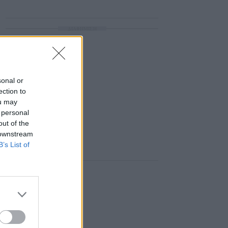
ΔΙΑΦΗΜΙΣΗ
sonal or
ection to
ou may
 personal
out of the
 downstream
B’s List of