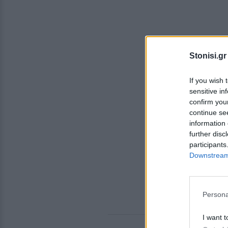
Stonisi.gr
If you wish 
sensitive in
confirm you
continue se
information 
further disc
participants
Downstream 
Persona
I want t