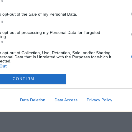
In
ρας εφαρμόστηκε για πρώτη φορά δοκιμαστικά
 την 1η Σεπτεμβρίου εκείνου του έτους, με τα
o opt-out of the Sale of my Personal Data.
μπροστά. Η επίσημη καθιέρωση του μέτρου έγινε
In
νιση με τις ευρωπαϊκές πρακτικές και την
to opt-out of processing my Personal Data for Targeted
ing.
In
μο
o opt-out of Collection, Use, Retention, Sale, and/or Sharing
ersonal Data that Is Unrelated with the Purposes for which it
ου εφαρμόστηκε η αλλαγή ώρας, ήταν το
lected.
ολέμου, στη Γερμανία. Αυτό έγινε, προκειμένου
Out
ρεί να παράγει καλύτερα πολεμικό υλικό χωρίς
CONFIRM
ύμα.
ΔΙΑΦΗΜΙΣΗ
Data Deletion
Data Access
Privacy Policy