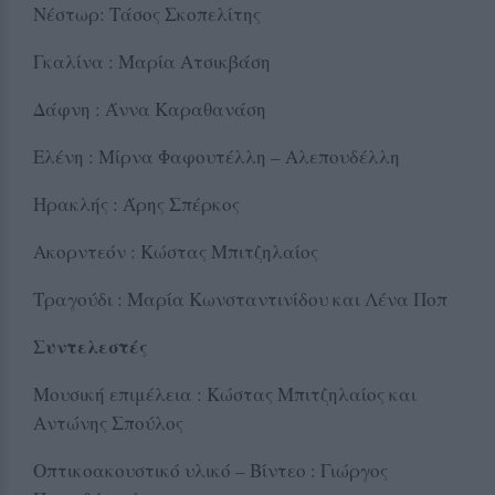
Νέστωρ: Τάσος Σκοπελίτης
Γκαλίνα : Μαρία Ατσικβάση
Δάφνη : Άννα Καραθανάση
Ελένη : Μίρνα Φαφουτέλλη – Αλεπουδέλλη
Ηρακλής : Άρης Σπέρκος
Ακορντεόν : Κώστας Μπιτζηλαίος
Τραγούδι : Μαρία Κωνσταντινίδου και Λένα Ποπ
Συντελεστές
Μουσική επιμέλεια : Κώστας Μπιτζηλαίος και
Αντώνης Σπούλος
Οπτικοακουστικό υλικό – Βίντεο : Γιώργος