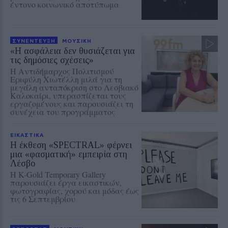
έντονο κοινωνικό αποτύπωμα
ΣΥΝΕΝΤΕΥΞΗ
ΜΟΥΣΙΚΗ
«Η ασφάλεια δεν θυσιάζεται για
τις δημόσιες σχέσεις»
Η Αντιδήμαρχος Πολιτισμού
Εριφύλη Χιωτέλλη μιλά για τη
μεγάλη ανταπόκριση στο Λεσβιακό
Καλοκαίρι, υπερασπίζεται τους
εργαζομένους και παρουσιάζει τη
συνέχεια του προγράμματος
ΕΙΚΑΣΤΙΚΑ
Η έκθεση «SPECTRAL» φέρνει
μια «φασματική» εμπειρία στη
Λέσβο
Η K-Gold Temporary Gallery
παρουσιάζει έργα εικαστικών,
φωτογραφίας, χορού και μόδας έως
τις 6 Σεπτεμβρίου