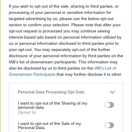
Ο Θεός Απόλλωνος, τιμωρημένος από τον Δία,
If you wish to opt-out of the sale, sharing to third parties, or
υπηρετεί τον βασιλιά των Φερρών Άδμητο. Για
processing of your personal or sensitive information for
αντάλλαγμα της φιλοξενίας του ο Θεός, του
targeted advertising by us, please use the below opt-out
προσφέρει το προνόμιο να αποφύγει τον πρόωρο
section to confirm your selection. Please note that after your
θάνατο, αρκεί κάποιος να πεθάνει στη θέση του. Οι
opt-out request is processed you may continue seeing
interest-based ads based on personal information utilized by
γονείς του αρνούνται, αλλά η σύζυγός του
us or personal information disclosed to third parties prior to
Άλκηστη δέχεται να πεθάνει αντί γι' αυτόν.. Ο
your opt-out. You may separately opt-out of the further
Άδμητος της υπόσχεται αιώνια συζυγική πίστη και
disclosure of your personal information by third parties on the
αγάπη.
IAB’s list of downstream participants. This information may
also be disclosed by us to third parties on the
IAB’s List of
Όμως κατά την επίσκεψη του ήρωα Ηρακλή ο
Downstream Participants
that may further disclose it to other
third parties.
σύζυγος της παρακάμπτει το πένθος και
διασκεδάζει. Ο Ηρακλής μαθαίνει την αλήθεια από
Personal Data Processing Opt Outs
έναν υπηρέτη, θυμώνει, πηγαίνει στον Άδη, νικά
I want to opt-out of the Sharing of my
τον Χάροντα και φέρνει πίσω την Άλκηστη. Η
personal data.
Opted In
Άλκηστη όμως παραμένει σιωπηλή, σκεπασμένη με
το λευκό της σάβανο. αφήνοντας αναπάντητα
I want to opt-out of the Sale of my
Personal Data.
ερωτήματα για το μέλλον της.