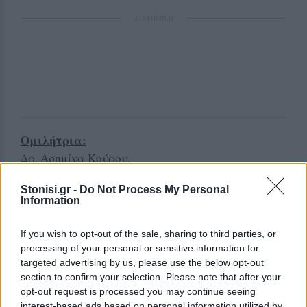
ΔΙΑΦΗΜΙΣΗ
Ομιλήτρια:
Δρ. Ασημίνα Κούρου,
Προϊσταμένης της Διεύθυνσης Κοινωνικής
Stonisi.gr -
Do Not Process My Personal
Αντισεισμικής Άμυνας
Information
του Οργανισμού Αντισεισμικού Σχεδιασμού και
Προστασίας (ΟΑΣΠ).
If you wish to opt-out of the sale, sharing to third parties, or
processing of your personal or sensitive information for
Συντονισμός:
Καθηγητής Νικόλαος Ζούρος,
targeted advertising by us, please use the below opt-out
Διευθυντής Δι-ιδρυματικού Μεταπτυχιακού
section to confirm your selection. Please note that after your
opt-out request is processed you may continue seeing
Προγράμματος Σπουδών ΔΠΜΣ “Φυσικοί Κίνδυνοι
interest-based ads based on personal information utilized by