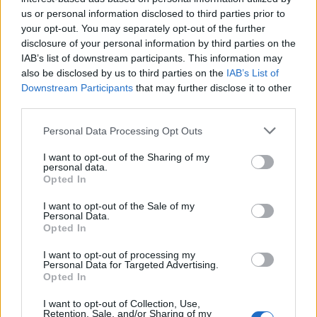
και Αντιμετώπιση Καταστροφών.
us or personal information disclosed to third parties prior to
your opt-out. You may separately opt-out of the further
Η εκδήλωση είναι ανοιχτή στους μεταπτυχιακούς
disclosure of your personal information by third parties on the
και προπτυχιακούς φοιτητές του Πανεπιστημίου
IAB’s list of downstream participants. This information may
Αιγαίου και σε αρμόδιους σε θέματα Πολιτικής
also be disclosed by us to third parties on the
IAB’s List of
Downstream Participants
that may further disclose it to other
Προστασίας
third parties.
Personal Data Processing Opt Outs
Δείτε περισσότερα άρθρα μας στα αποτελέσματα
αναζήτησης
I want to opt-out of the Sharing of my
personal data.
Add stonisi.gr on Google ↗
Opted In
I want to opt-out of the Sale of my
Personal Data.
Opted In
ΣΤΗΝ ΙΔΙΑ ΚΑΤΗΓΟΡΙΑ
I want to opt-out of processing my
Personal Data for Targeted Advertising.
Opted In
I want to opt-out of Collection, Use,
ΕΙΔΗΣΕΙΣ ΑΠΟΚΛΕΙΣΤΙΚΑ ΣΤΟ
Retention, Sale, and/or Sharing of my