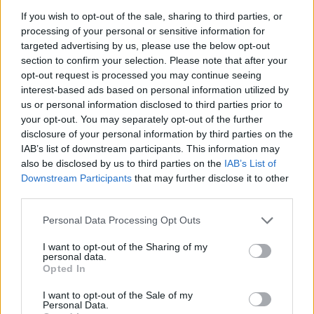
Κάστανου είναι ιδανική για όσους αγαπούν την
If you wish to opt-out of the sale, sharing to third parties, or
παράδοση, τη φύση και τις αυθεντικές τοπικές
processing of your personal or sensitive information for
γεύσεις της Ελλάδας.
targeted advertising by us, please use the below opt-out
section to confirm your selection. Please note that after your
opt-out request is processed you may continue seeing
Αναλυτικά το πρόγραμμα έχει ως εξής:
interest-based ads based on personal information utilized by
us or personal information disclosed to third parties prior to
your opt-out. You may separately opt-out of the further
disclosure of your personal information by third parties on the
IAB’s list of downstream participants. This information may
also be disclosed by us to third parties on the
IAB’s List of
Downstream Participants
that may further disclose it to other
third parties.
Personal Data Processing Opt Outs
I want to opt-out of the Sharing of my
personal data.
Opted In
I want to opt-out of the Sale of my
Personal Data.
Δείτε περισσότερα άρθρα μας στα αποτελέσματα