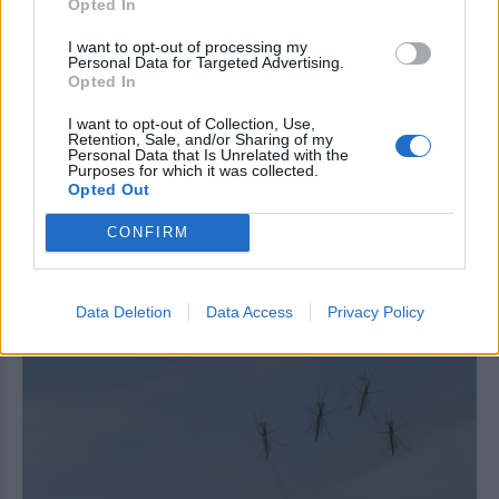
Opted In
αναζήτησης
I want to opt-out of processing my
Personal Data for Targeted Advertising.
Add stonisi.gr on Google ↗
Opted In
I want to opt-out of Collection, Use,
Retention, Sale, and/or Sharing of my
Personal Data that Is Unrelated with the
ΣΤΗΝ ΙΔΙΑ ΚΑΤΗΓΟΡΙΑ
Purposes for which it was collected.
Opted Out
CONFIRM
ΕΙΔΗΣΕΙΣ ΑΠΟΚΛΕΙΣΤΙΚΑ ΣΤΟ
Data Deletion
Data Access
Privacy Policy