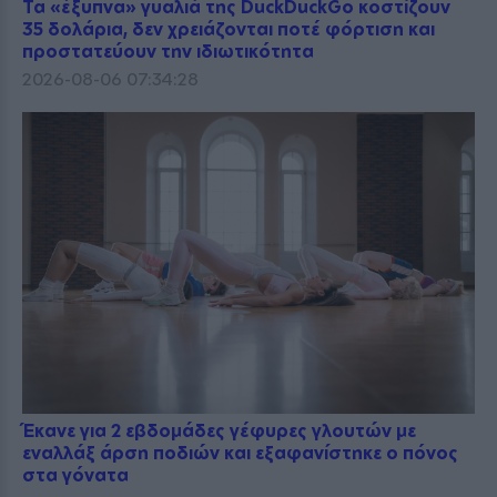
Τα «έξυπνα» γυαλιά της DuckDuckGo κοστίζουν
35 δολάρια, δεν χρειάζονται ποτέ φόρτιση και
προστατεύουν την ιδιωτικότητα
2026-08-06 07:34:28
Έκανε για 2 εβδομάδες γέφυρες γλουτών με
εναλλάξ άρση ποδιών και εξαφανίστηκε ο πόνος
στα γόνατα