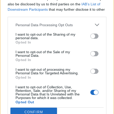
Το 3ο Μουσικό Φεστιβάλ του Δήμου
also be disclosed by us to third parties on the
IAB’s List of
Μυτιλήνης συνεχίζεται την
Παρασκευή στο Κάστρο με το
Downstream Participants
that may further disclose it to other
Iberus Quartet και ελεύθερη είσοδο
third parties.
Personal Data Processing Opt Outs
ΔΡΑΣΕΙΣ
I want to opt-out of the Sharing of my
Έκκληση για νέο πυροσβεστικό
personal data.
όχημα στο Πλωμάρι
Opted In
Ξεκίνησε εκστρατεία
συγκέντρωσης χρημάτων για την
I want to opt-out of the Sale of my
αγορά νέου πυροσβεστικού
Personal Data.
οχήματος 4Χ4
Opted In
I want to opt-out of processing my
Personal Data for Targeted Advertising.
Opted In
ΧΩΡΙΑ
Η Μεταμόρφωση του Σωτήρος
I want to opt-out of Collection, Use,
γιορτάστηκε στο ξωκλήσι του
Retention, Sale, and/or Sharing of my
Χριστού στο Ίππειος
Personal Data that Is Unrelated with the
Με κατάνυξη πιστοί κάθε ηλικίας
Purposes for which it was collected.
τίμησαν την Δεσποτική Γιορτή
Opted Out
CONFIRM