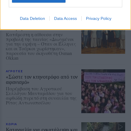
ΔΡΑΣΕΙΣ
Μνήμες προσφυγιάς και μήνυμα
Data Deletion
Data Access
Privacy Policy
ειρήνης στο Πολύκεντρο
Πλωμαρίου
Κατάμεστη η αίθουσα στην
προβολή της ταινίας «Διωγμένοι
για την ειρήνη – Όταν οι Έλληνες
και οι Τούρκοι χωρίστηκαν»,
παρουσία του σκηνοθέτη Osman
Okkan
ΑΓΡΟΤΕΣ
«Σώστε τον κτηνοτρόφο από τον
αφανισμό»
Παρέμβαση του Αγροτικού
Συλλόγου Μανταμάδου για τον
αφθώδη πυρετό στη συναυλία της
Ρίτας Αντωνοπούλου
ΧΩΡΙΑ
Καταγγελία για εγκατάλειψη και