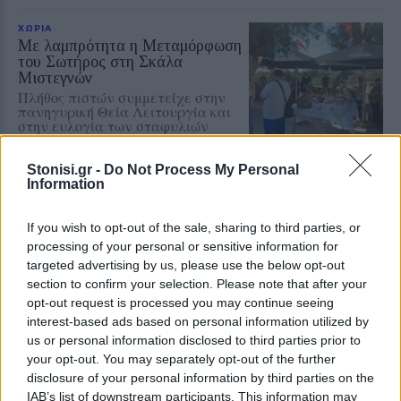
ΧΩΡΙΑ
Με λαμπρότητα η Μεταμόρφωση
του Σωτήρος στη Σκάλα
Μιστεγνών
Πλήθος πιστών συμμετείχε στην
πανηγυρική Θεία Λειτουργία και
στην ευλογία των σταφυλιών
Stonisi.gr -
Do Not Process My Personal
Information
ΑΓΟΡΑ
Η Λευκή Νύχτα γέμισε ζωή την
αγορά του Πλωμαρίου
If you wish to opt-out of the sale, sharing to third parties, or
Μουσική, χορός και αυξημένη
processing of your personal or sensitive information for
κίνηση στη δεύτερη διοργάνωση
targeted advertising by us, please use the below opt-out
του Εμπορικού Συλλόγου
Πλωμαρίου
section to confirm your selection. Please note that after your
opt-out request is processed you may continue seeing
interest-based ads based on personal information utilized by
us or personal information disclosed to third parties prior to
ΜΟΥΣΙΚΗ
your opt-out. You may separately opt-out of the further
Μεγάλες άριες και μελωδίες στο
disclosure of your personal information by third parties on the
Μουσείο Teriade
IAB’s list of downstream participants. This information may