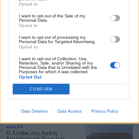
Opted In
Δείτε περισσότερα άρθρα μας στα αποτελέσματα
αναζήτησης
I want to opt-out of the Sale of my
Personal Data.
Opted In
Add stonisi.gr on Google ↗
I want to opt-out of processing my
Personal Data for Targeted Advertising.
Opted In
ΣΤΗΝ ΙΔΙΑ ΚΑΤΗΓΟΡΙΑ
I want to opt-out of Collection, Use,
Retention, Sale, and/or Sharing of my
Personal Data that Is Unrelated with the
ΕΚΠΑΙΔΕΥΣΗ
Purposes for which it was collected.
Εκπαιδευτικοί του Πρότυπου
Opted Out
ΓΕΛ Μυτιλήνης σε πρόγραμμα
Erasmus+ στην Κρακοβία
CONFIRM
Επιμόρφωση σε σύγχρονες
παιδαγωγικές μεθόδους,
εφαρμογές τεχνητής νοημοσύνης
και πρακτικές συμπεριληπτικής
Data Deletion
Data Access
Privacy Policy
εκπαίδευσης
ΔΡΑΣΕΙΣ
Η Λέσβος στη Διεθνή
Κατασκήνωση Νέων των