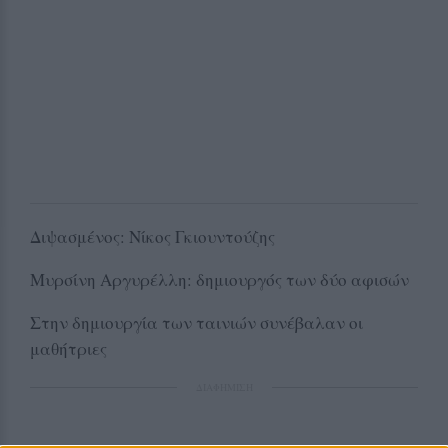
Διψασμένος: Νίκος Γκιουντούζης
Μυρσίνη Αργυρέλλη: δημιουργός των δύο αφισών
Στην δημιουργία των ταινιών συνέβαλαν οι
μαθήτριες
ΔΙΑΦΗΜΙΣΗ