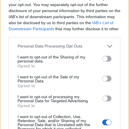
Σεπτεμβρίου
your opt-out. You may separately opt-out of the further
disclosure of your personal information by third parties on the
IAB’s list of downstream participants. This information may
also be disclosed by us to third parties on the
IAB’s List of
ΣΥΝΕΝΤΕΥΞΗ
ΜΥΤΙΛΗΝΗ
Downstream Participants
that may further disclose it to other
Η Έλενα Παπαρίζου τραγουδά
third parties.
στη Μυτιλήνη για τους εθελοντές
αιμοδότες
Personal Data Processing Opt Outs
Μεγάλη συναυλία στις 19
Αυγούστου στο Δημοτικό Στάδιο
I want to opt-out of the Sharing of my
Μυτιλήνης – Μέρος των εσόδων θα
personal data.
διατεθεί για την ενίσχυση του
Opted In
Συλλόγου Εθελοντών Αιμοδοτών
I want to opt-out of the Sale of my
ΑΤΖΕΝΤΑ
Personal Data.
Αφιέρωμα στον Νίκο Καλαϊτζή –
Opted In
Μπινταγιάλα στον Μεσότοπο
Μουσική, φωτογραφία και
I want to opt-out of processing my
Personal Data for Targeted Advertising.
δραματοποίηση συνθέτουν την
Opted In
εκδήλωση «Έρωτας με τις χορδές
των οργάνων» τη Δευτέρα 10
Αυγούστου
I want to opt-out of Collection, Use,
Retention, Sale, and/or Sharing of my
Personal Data that Is Unrelated with the
Purposes for which it was collected.