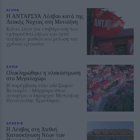
ΑΓΟΡΑ
Η ΑΝΤΑΡΣΥΑ Λέσβου κατά της
Λευκής Νύχτας στη Μυτιλήνη
Κάνει λόγο για επιβάρυνση των
εμποροϋπαλλήλων και ζητά
αυξήσεις μισθών και μείωση του
χρόνου εργασίας
ΧΩΡΙΑ
Ολοκληρώθηκε η πλακόστρωση
στο Μεγαλοχώρι
Η παρέμβαση στην οδό Σοφού
Βενιαμίν – Μάρμαρο όπως
αναφέρει ο δήμαρχος Μυτιλήνης
Παναγιώτης Χριστόφας
ΔΡΑΣΕΙΣ
Η Λέσβος στη Διεθνή
Κατασκήνωση Νέων των