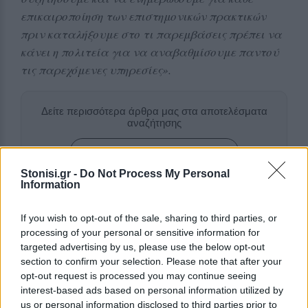
επικαιροποίηση των επιστημονικών πρακτικών
πριν καταλήξουμε στο τι παρεμβάσεις πρέπει να
κάνει η πολιτεία για να αναβαθμίσουμε παντού
τις παρεχόμενες υπηρεσίες».
Δείτε περισσότερα άρθρα μας στα αποτελέσματα
αναζήτησης
Add stonisi.gr on Google ↗
Stonisi.gr -
Do Not Process My Personal
Information
ΣΤΗΝ ΙΔΙΑ ΚΑΤΗΓΟΡΙΑ
If you wish to opt-out of the sale, sharing to third parties, or
processing of your personal or sensitive information for
ΤΟΥΡΙΣΜΟΣ
targeted advertising by us, please use the below opt-out
Πάνω από 65.000 Τούρκοι
section to confirm your selection. Please note that after your
τουρίστες στη Λέσβο στο
opt-out request is processed you may continue seeing
επτάμηνο
interest-based ads based on personal information utilized by
Καθοριστική για την τελική εικόνα
us or personal information disclosed to third parties prior to
η τουριστική κίνηση έως το τέλος