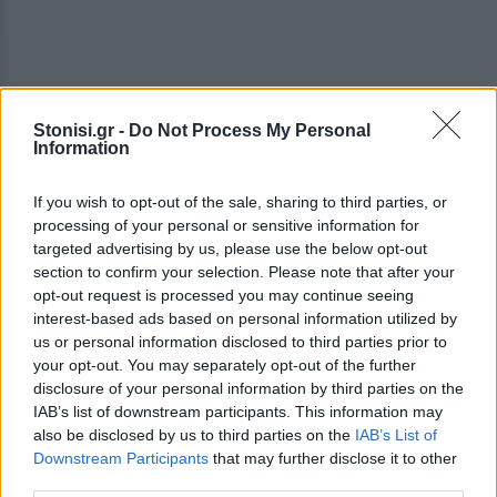
Stonisi.gr -
Do Not Process My Personal
Information
If you wish to opt-out of the sale, sharing to third parties, or
processing of your personal or sensitive information for
targeted advertising by us, please use the below opt-out
section to confirm your selection. Please note that after your
opt-out request is processed you may continue seeing
interest-based ads based on personal information utilized by
Το
Zero
Waste
, δεν είναι απλώς ένα
us or personal information disclosed to third parties prior to
your opt-out. You may separately opt-out of the further
περιβαλλοντικό κίνημα. Είναι μια πρακτική λύση
disclosure of your personal information by third parties on the
για τη δημιουργία πιο βιώσιμων κοινωνιών,
IAB’s list of downstream participants. This information may
μειώνοντας τα απόβλητα, προστατεύοντας το
also be disclosed by us to third parties on the
IAB’s List of
περιβάλλον και εξοικονομώντας πόρους.
Downstream Participants
that may further disclose it to other
third parties.