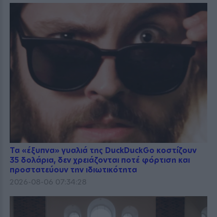
Τα «έξυπνα» γυαλιά της DuckDuckGo κοστίζουν
35 δολάρια, δεν χρειάζονται ποτέ φόρτιση και
προστατεύουν την ιδιωτικότητα
2026-08-06 07:34:28