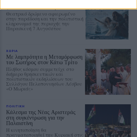
«Ο Μύθος της Νυφίδας»
ζωντανεύει δίπλα στη θάλασσα
Θεατρικό δρώμενο αφιερωμένο
στην παράδοση και την πολιτιστική
κληρονομιά της περιοχής την
Παρασκευή 7 Αυγούστου
ΧΩΡΙΑ
Με λαμπρότητα η Μεταμόρφωση
του Σωτήρος στον Κάτω Τρίτο
Πλήθος κόσμου συμμετείχε στο
διήμερο θρησκευτικών και
πολιτιστικών εκδηλώσεων του
Συλλόγου Πελοποννησίων Λέσβου
«Ο Μωριάς»
ΠΟΛΙΤΙΚΗ
Κάλεσμα της Νέας Αριστεράς
στη συγκέντρωση για την
Παλαιστίνη
Η κινητοποίηση θα
πραγματοποιηθεί την Κυριακή στις