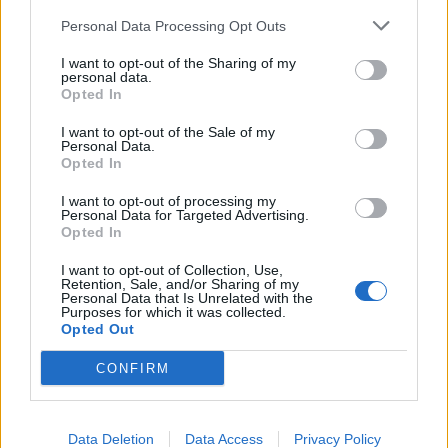
Οι ΦΟΔΣΑ, ως κεντρικοί διαχειριστές των
Personal Data Processing Opt Outs
στερεών αποβλήτων, έχουν τη δύναμη και την
ευθύνη να ηγηθούν αυτής της αλλαγής.
I want to opt-out of the Sharing of my
personal data.
Opted In
Ευχαριστώ πολύ για την προσοχή σας. Ανυπομονώ
να συζητήσουμε ιδέες και προτάσεις που θα μας
I want to opt-out of the Sale of my
Personal Data.
οδηγήσουν πιο κοντά σε ένα κόσμο χωρίς
Opted In
απόβλητα, σε ένα καλύτερο κόσμο».
I want to opt-out of processing my
Personal Data for Targeted Advertising.
Opted In
Δείτε περισσότερα άρθρα μας στα αποτελέσματα
αναζήτησης
I want to opt-out of Collection, Use,
Retention, Sale, and/or Sharing of my
Add stonisi.gr on Google ↗
Personal Data that Is Unrelated with the
Purposes for which it was collected.
Opted Out
CONFIRM
ΣΤΗΝ ΙΔΙΑ ΚΑΤΗΓΟΡΙΑ
ΑΤΖΕΝΤΑ
Data Deletion
Data Access
Privacy Policy