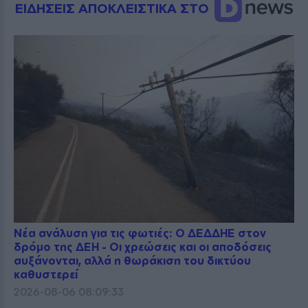
ΕΙΔΗΣΕΙΣ ΑΠΟΚΛΕΙΣΤΙΚΑ ΣΤΟ
Νέα ανάλυση για τις φωτιές: Ο ΔΕΔΔΗΕ στον
δρόμο της ΔΕΗ - Οι χρεώσεις και οι αποδόσεις
αυξάνονται, αλλά η θωράκιση του δικτύου
καθυστερεί
2026-08-06 08:09:33