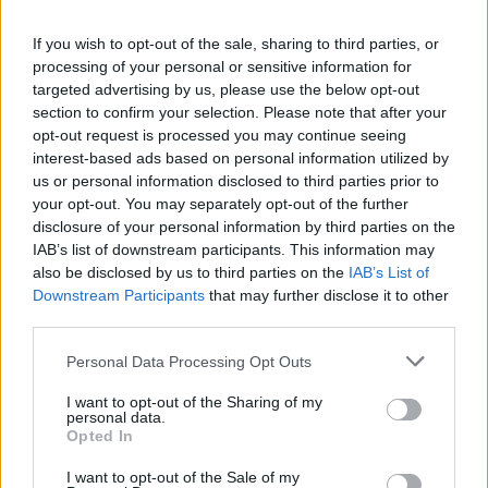
Νοσηλευτική του Αριστοτελείου
Πανεπιστημίου Θεσσαλονίκης
If you wish to opt-out of the sale, sharing to third parties, or
processing of your personal or sensitive information for
ΡΕΠΟΡΤΑΖ
ΔΡΑΣΕΙΣ
targeted advertising by us, please use the below opt-out
Για τον «πυρηνικό εφιάλτη»
section to confirm your selection. Please note that after your
προειδοποίησε η Επιτροπή
ειρήνης Λέσβου
opt-out request is processed you may continue seeing
Μια συγκέντρωση γεμάτη
interest-based ads based on personal information utilized by
μηνύματα και νοήματα για τον
us or personal information disclosed to third parties prior to
πόλεμο και την ειρήνη
your opt-out. You may separately opt-out of the further
disclosure of your personal information by third parties on the
IAB’s list of downstream participants. This information may
ΑΣΤΥΝΟΜΙΑ
also be disclosed by us to third parties on the
IAB’s List of
Δικογραφία σε βάρος 23χρονου
Downstream Participants
that may further disclose it to other
για τροχαίο στην Πέτρα
third parties.
Το αυτοκίνητο προσέκρουσε σε
περίφραξη και προστατευτικές
Personal Data Processing Opt Outs
μπάρες – Ο οδηγός φέρεται να
εγκατέλειψε το σημείο
I want to opt-out of the Sharing of my
personal data.
Opted In
ΕΚΠΑΙΔΕΥΣΗ
I want to opt-out of the Sale of my
Εκπαιδευτικοί του Πρότυπου