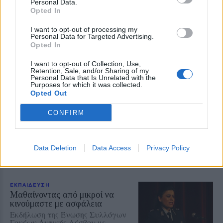
Personal Data.
ΓΕΛ Μυτιλήνης σε πρόγραμμα
Opted In
Erasmus+ στην Κρακοβία
Επιμόρφωση σε σύγχρονες
I want to opt-out of processing my
παιδαγωγικές μεθόδους,
Personal Data for Targeted Advertising.
εφαρμογές τεχνητής νοημοσύνης
Opted In
και πρακτικές συμπεριληπτικής
εκπαίδευσης
I want to opt-out of Collection, Use,
Retention, Sale, and/or Sharing of my
Personal Data that Is Unrelated with the
ΔΡΑΣΕΙΣ
Purposes for which it was collected.
Η Λέσβος στη Διεθνή
Opted Out
Κατασκήνωση Νέων των
Παγκόσμιων Γεωπάρκων
CONFIRM
UNESCO
Μαθητές του Πρότυπου ΓΕΛ
Μυτιλήνης παρουσίασαν το
Απολιθωμένο Δάσος και τη
Data Deletion
Data Access
Privacy Policy
συμβολή του στη μελέτη της
κλιματικής αλλαγής
ΕΚΠΑΙΔΕΥΣΗ
Μαθαίνοντας από μικροί να
κινούμαστε με ασφάλεια
Εκδήλωση της Ένωσης Συλλόγων
Γονέων Δυτικής Λέσβου με