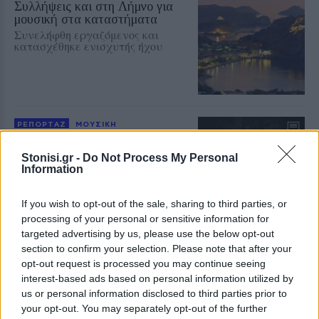
Συλλήψεις και στη Λήμνο για
μουσική στα καταστήματα
Συνελήφθη εργαζόμενος και
κατασχέθηκε ενισχυτής ήχου
ΡΕΠΟΡΤΑΖ
ΜΟΥΣΙΚΗ
Μια ξεχωριστή μουσική βραδιά
με τον Πάνο Βλάχο στο Κάστρο
Stonisi.gr -
Do Not Process My Personal
της Μυτιλήνης
Information
Μια συναυλία με λαϊκά,
μπαλάντες, επιτυχίες των ’90s και
έντονο κοινωνικό αποτύπωμα
If you wish to opt-out of the sale, sharing to third parties, or
processing of your personal or sensitive information for
targeted advertising by us, please use the below opt-out
section to confirm your selection. Please note that after your
ΔΡΑΣΕΙΣ
Aegean Regatta 2026 με ρότα
opt-out request is processed you may continue seeing
στα ακριτικά νησιά του Αιγαίου
interest-based ads based on personal information utilized by
Η επετειακή 25η διοργάνωση
us or personal information disclosed to third parties prior to
συνδέει τη Χίο, τους Φούρνους, το
your opt-out. You may separately opt-out of the further
Αγαθονήσι και τη Σάμο από τις 21