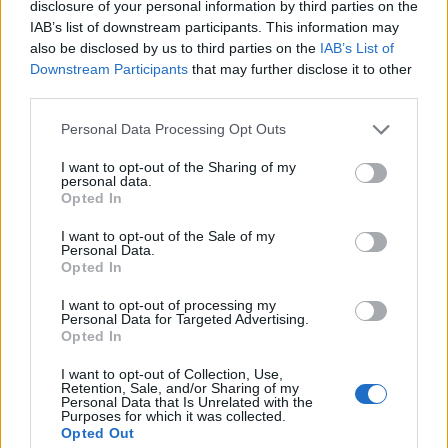
disclosure of your personal information by third parties on the
έως τις 28 Αυγούστου
IAB’s list of downstream participants. This information may
also be disclosed by us to third parties on the
IAB’s List of
Downstream Participants
that may further disclose it to other
ΔΡΑΣΕΙΣ
third parties.
Οι Αεροπρόσκοποι ανακάλυψαν
τα μυστικά της λεσβιακής γης
Personal Data Processing Opt Outs
Πεζοπορίες, επισκέψεις σε
γεώτοπους και βιωματικές δράσεις
I want to opt-out of the Sharing of my
για τους νέους του 6ου Συστήματος
personal data.
Αεροπροσκόπων Ακροπόλεως
Opted In
I want to opt-out of the Sale of my
Personal Data.
Opted In
ΑΣΤΥΝΟΜΙΑ
Μπλόκο σε πλαστές κάρτες
ασύλου στο λιμάνι της
I want to opt-out of processing my
Personal Data for Targeted Advertising.
Μυτιλήνης
Opted In
Συνελήφθησαν ένας 25χρονος και
τέσσερις 16χρονοι – Τα πλαστά
έγγραφα προορίζονταν, σύμφωνα
I want to opt-out of Collection, Use,
Retention, Sale, and/or Sharing of my
με το Λιμενικό, για τη διαφυγή των
Personal Data that Is Unrelated with the
ανηλίκων από τη Λέσβο
Purposes for which it was collected.
Opted Out