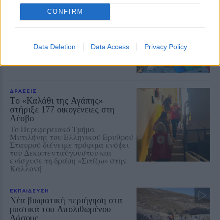
ΔΡΑΣΕΙΣ
Χρώματα από τον βυθό
CONFIRM
πλημμύρισαν την Αγιάσο
Παιδιά όλων των ηλικιών
δημιούργησαν τα δικά τους έργα
στο εικαστικό εργαστήρι του
Data Deletion
Data Access
Privacy Policy
Αναγνωστηρίου «Η Ανάπτυξη»
ΔΡΑΣΕΙΣ
Το «Καλάθι της Αγάπης»
στήριξε 177 οικογένειες στη
Λέσβο
Το Περιφερειακό Τμήμα
Μυτιλήνης του Ελληνικού Ερυθρού
Σταυρού διένειμε τρόφιμα ενόψει
του Δεκαπενταύγουστου και
ενίσχυσε τη δράση «Σιτίζω» στην
Καλλονή
ΕΚΠΑΙΔΕΥΣΗ
Νέα βιωματική περιήγηση στα
μυστικά του Απολιθωμένου
Δάσους