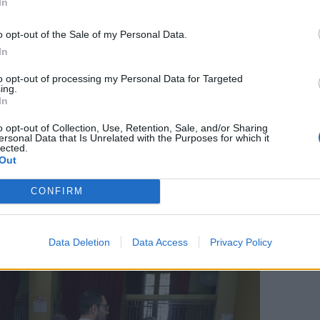
In
ακερματισμένες δυνάμεις της αριστεράς:
o opt-out of the Sale of my Personal Data.
ΔΙΑΦΗΜΙΣΗ
In
to opt-out of processing my Personal Data for Targeted
ing.
In
o opt-out of Collection, Use, Retention, Sale, and/or Sharing
ersonal Data that Is Unrelated with the Purposes for which it
lected.
Out
ατάφερε να ενώσει αυτές τις δυνάμεις, έτσι
ελέσουμε το δυνατό αντίβαρο απέναντι στη
CONFIRM
Μητσοτάκη, που στηρίζει τα μεγάλα
ο λαό».
Data Deletion
Data Access
Privacy Policy