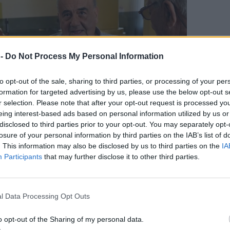
 -
Do Not Process My Personal Information
to opt-out of the sale, sharing to third parties, or processing of your per
formation for targeted advertising by us, please use the below opt-out s
r selection. Please note that after your opt-out request is processed y
eing interest-based ads based on personal information utilized by us or
disclosed to third parties prior to your opt-out. You may separately opt-
losure of your personal information by third parties on the IAB’s list of
. This information may also be disclosed by us to third parties on the
IA
Participants
that may further disclose it to other third parties.
ε ότι ο νέος αρχηγός θα πρέπει να ενώσει το
εγάλη δύναμη της κεντροαριστεράς, δίνοντας
l Data Processing Opt Outs
χουν απογοητευτεί από τις τρέχουσες
στην ιστορία του Ανδρέα Παπανδρέου,
o opt-out of the Sharing of my personal data.
ί ξανά να αποτελέσει τον κορμό γύρω από τον