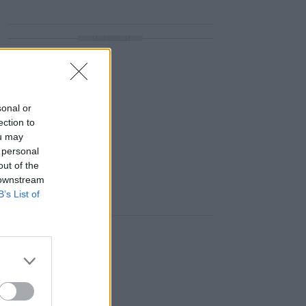
ΔΙΑΦΗΜΙΣΗ
sonal or
ection to
ou may
 personal
out of the
 downstream
B’s List of