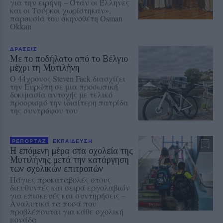
για την ειρήνη – Όταν οι Έλληνες
και οι Τούρκοι χωρίστηκαν»,
παρουσία του σκηνοθέτη Osman
Okkan
ΔΡΑΣΕΙΣ
Με το ποδήλατο από το Βέλγιο
μέχρι τη Μυτιλήνη
Ο 44χρονος Steven Fack διασχίζει
την Ευρώπη σε μια προσωπική
δοκιμασία αντοχής με τελικό
προορισμό την ιδιαίτερη πατρίδα
της συντρόφου του
ΡΕΠΟΡΤΑΖ
ΕΚΠΑΙΔΕΥΣΗ
Η επόμενη μέρα στα σχολεία της
Μυτιλήνης μετά την κατάργηση
των σχολικών επιτροπών
Πάγιες προκαταβολές στους
διευθυντές και σειρά εργολαβιών
για επισκευές και συντηρήσεις –
Αναλυτικά τα ποσά που
προβλέπονται για κάθε σχολική
μονάδα