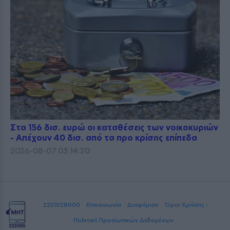
Στα 156 δισ. ευρώ οι καταθέσεις των νοικοκυριών
- Απέχουν 40 δισ. από τα προ κρίσης επίπεδα
2026-08-07 03:14:20
2251028000
Επικοινωνία
Διαφήμιση
Όροι Χρήσης -
Πολιτική Προσωπικών Δεδομένων