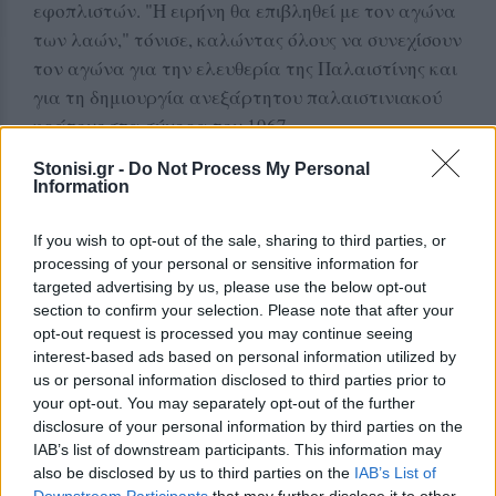
εφοπλιστών. "Η ειρήνη θα επιβληθεί με τον αγώνα
των λαών," τόνισε, καλώντας όλους να συνεχίσουν
τον αγώνα για την ελευθερία της Παλαιστίνης και
για τη δημιουργία ανεξάρτητου παλαιστινιακού
κράτους στα σύνορα του 1967.
Stonisi.gr -
Do Not Process My Personal
Information
If you wish to opt-out of the sale, sharing to third parties, or
processing of your personal or sensitive information for
targeted advertising by us, please use the below opt-out
section to confirm your selection. Please note that after your
opt-out request is processed you may continue seeing
interest-based ads based on personal information utilized by
us or personal information disclosed to third parties prior to
your opt-out. You may separately opt-out of the further
disclosure of your personal information by third parties on the
IAB’s list of downstream participants. This information may
Η εκδήλωση έκλεισε με συναυλία από τοπικά
also be disclosed by us to third parties on the
IAB’s List of