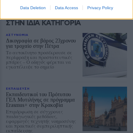
Data Deletion
Data Access
Privacy Policy
ΣΤΗΝ ΙΔΙΑ ΚΑΤΗΓΟΡΙΑ
ΑΣΤΥΝΟΜΙΑ
Δικογραφία σε βάρος 23χρονου
για τροχαίο στην Πέτρα
Το αυτοκίνητο προσέκρουσε σε
περίφραξη και προστατευτικές
μπάρες – Ο οδηγός φέρεται να
εγκατέλειψε το σημείο
ΕΚΠΑΙΔΕΥΣΗ
Εκπαιδευτικοί του Πρότυπου
ΓΕΛ Μυτιλήνης σε πρόγραμμα
Erasmus+ στην Κρακοβία
Επιμόρφωση σε σύγχρονες
παιδαγωγικές μεθόδους,
εφαρμογές τεχνητής νοημοσύνης
και πρακτικές συμπεριληπτικής
εκπαίδευσης