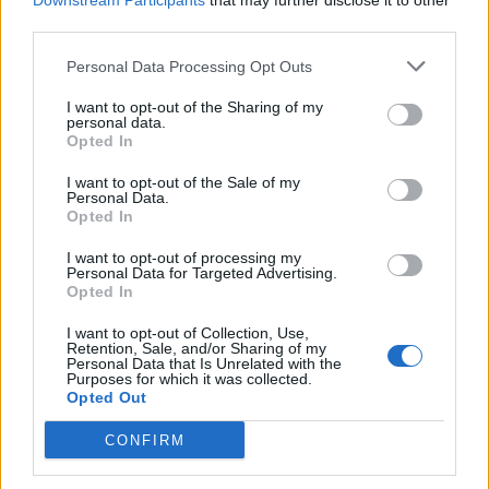
συγκροτήματα δίνοντας ισχυρά συνθήματα
Downstream Participants
that may further disclose it to other
third parties.
αλληλεγγύης προς τον παλαιστινιακό λαό, με την
ελπίδα πως ο αγώνας για την ειρήνη θα συνεχιστεί
Personal Data Processing Opt Outs
μέχρι την τελική νίκη των καταπιεσμένων λαών.
I want to opt-out of the Sharing of my
personal data.
Opted In
I want to opt-out of the Sale of my
Personal Data.
Opted In
I want to opt-out of processing my
Personal Data for Targeted Advertising.
Opted In
I want to opt-out of Collection, Use,
Retention, Sale, and/or Sharing of my
Personal Data that Is Unrelated with the
Purposes for which it was collected.
Opted Out
Δείτε περισσότερα άρθρα μας στα αποτελέσματα
αναζήτησης
CONFIRM
Add stonisi.gr on Google ↗