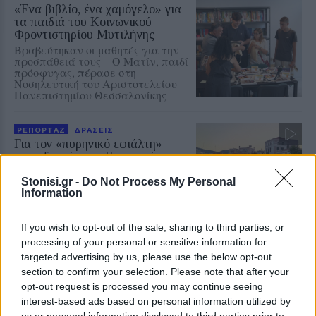
«Ένα βιβλίο, ένα χαμόγελο» για
τα παιδιά του Κοινωνικού
Φροντιστηρίου Μυτιλήνης
Βραβεύτηκαν οι μαθητές για την
προσπάθειά τους – Ο Ματίν, παιδί
πρόσφυγας, πέρασε στη
Νοσηλευτική του Αριστοτελείου
Πανεπιστημίου Θεσσαλονίκης
ΡΕΠΟΡΤΑΖ
ΔΡΑΣΕΙΣ
Για τον «πυρηνικό εφιάλτη»
προειδοποίησε η Επιτροπή
ειρήνης Λέσβου
Stonisi.gr -
Do Not Process My Personal
Μια συγκέντρωση γεμάτη
Information
μηνύματα και νοήματα για τον
πόλεμο και την ειρήνη
If you wish to opt-out of the sale, sharing to third parties, or
processing of your personal or sensitive information for
ΑΣΤΥΝΟΜΙΑ
targeted advertising by us, please use the below opt-out
Δικογραφία σε βάρος 23χρονου
section to confirm your selection. Please note that after your
για τροχαίο στην Πέτρα
opt-out request is processed you may continue seeing
Το αυτοκίνητο προσέκρουσε σε
interest-based ads based on personal information utilized by
περίφραξη και προστατευτικές
us or personal information disclosed to third parties prior to