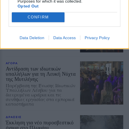
Purposes for which it was collected.
Opted Out
ΕΚΠΑΙΔΕΥΣΗ
Μαθαίνοντας από μικροί να
CONFIRM
κινούμαστε με ασφάλεια
Εκδήλωση της Ένωσης Συλλόγων
Γονέων Δυτικής Λέσβου με
ομιλήτρια την αστυνόμο Χρύσα
Data Deletion
Data Access
Privacy Policy
Βακάλη
ΑΓΟΡΑ
Αντίδραση των ιδιωτικών
υπαλλήλων για τη Λευκή Νύχτα
της Μυτιλήνης
Παρέμβαση της Ένωσης Ιδιωτικών
Υπαλλήλων Λέσβου για τα
διευρυμένα ωράρια και τις
συνθήκες εργασίας στα εμπορικά
καταστήματα
ΔΡΑΣΕΙΣ
Έκκληση για νέο πυροσβεστικό
όχημα στο Πλωμάρι