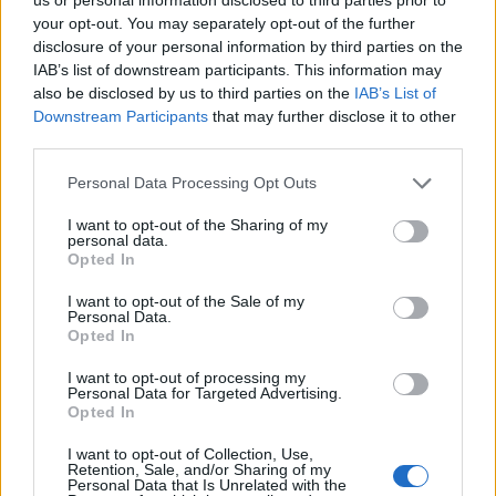
μπάρες – Ο οδηγός φέρεται να
εγκατέλειψε το σημείο
your opt-out. You may separately opt-out of the further
disclosure of your personal information by third parties on the
IAB’s list of downstream participants. This information may
also be disclosed by us to third parties on the
IAB’s List of
ΕΚΠΑΙΔΕΥΣΗ
Downstream Participants
that may further disclose it to other
Εκπαιδευτικοί του Πρότυπου
third parties.
ΓΕΛ Μυτιλήνης σε πρόγραμμα
Erasmus+ στην Κρακοβία
Personal Data Processing Opt Outs
Επιμόρφωση σε σύγχρονες
παιδαγωγικές μεθόδους,
εφαρμογές τεχνητής νοημοσύνης
I want to opt-out of the Sharing of my
personal data.
και πρακτικές συμπεριληπτικής
εκπαίδευσης
Opted In
I want to opt-out of the Sale of my
ΔΡΑΣΕΙΣ
Personal Data.
Η Λέσβος στη Διεθνή
Opted In
Κατασκήνωση Νέων των
Παγκόσμιων Γεωπάρκων
I want to opt-out of processing my
UNESCO
Personal Data for Targeted Advertising.
Opted In
Μαθητές του Πρότυπου ΓΕΛ
Μυτιλήνης παρουσίασαν το
Απολιθωμένο Δάσος και τη
I want to opt-out of Collection, Use,
συμβολή του στη μελέτη της
Retention, Sale, and/or Sharing of my
Personal Data that Is Unrelated with the
κλιματικής αλλαγής