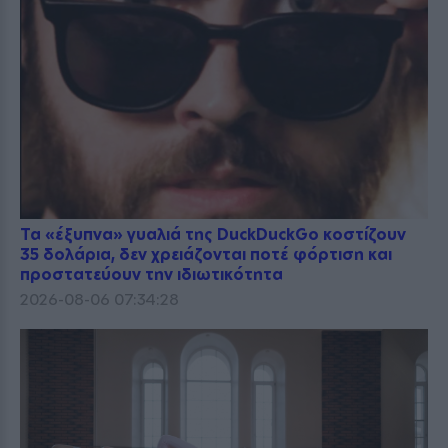
Τα «έξυπνα» γυαλιά της DuckDuckGo κοστίζουν
35 δολάρια, δεν χρειάζονται ποτέ φόρτιση και
προστατεύουν την ιδιωτικότητα
2026-08-06 07:34:28