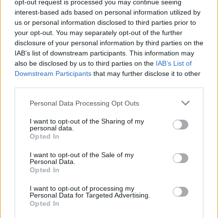
Οκτωβρίου από τις 8 το πρωί να σταθούμε
opt-out request is processed you may continue seeing
interest-based ads based on personal information utilized by
μπροστά στο δέντρο, εμποδίζοντας το
us or personal information disclosed to third parties prior to
ΠΑΡΑΝΟΜΟ κόψιμο του».
your opt-out. You may separately opt-out of the further
disclosure of your personal information by third parties on the
IAB’s list of downstream participants. This information may
also be disclosed by us to third parties on the
IAB’s List of
Downstream Participants
that may further disclose it to other
Δείτε περισσότερα άρθρα μας στα αποτελέσματα
third parties.
αναζήτησης
Personal Data Processing Opt Outs
Add stonisi.gr on Google ↗
I want to opt-out of the Sharing of my
personal data.
Opted In
ΣΤΗΝ ΙΔΙΑ ΚΑΤΗΓΟΡΙΑ
I want to opt-out of the Sale of my
Personal Data.
Opted In
ΑΤΖΕΝΤΑ
Αφιέρωμα στον Νίκο Καλαϊτζή –
Μπινταγιάλα στον Μεσότοπο
I want to opt-out of processing my
Personal Data for Targeted Advertising.
Μουσική, φωτογραφία και
Opted In
δραματοποίηση συνθέτουν την
εκδήλωση «Έρωτας με τις χορδές