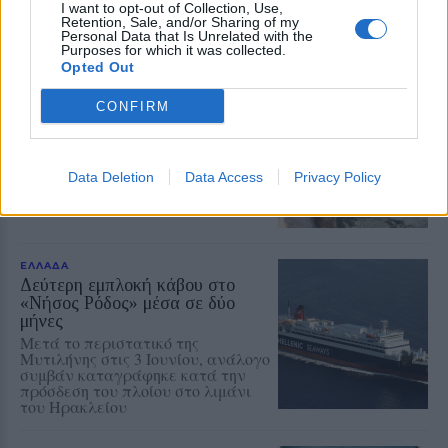
των οργάνων» τη Δευτέρα 10
I want to opt-out of Collection, Use,
Retention, Sale, and/or Sharing of my
Αυγούστου
Personal Data that Is Unrelated with the
Purposes for which it was collected.
Opted Out
ΠΕΡΙΒΑΛΛΟΝ
Πενθήμερο υψηλών
CONFIRM
θερμοκρασιών στη Μυτιλήνη
Στους 38 βαθμούς ο υδράργυρος
την Κυριακή – Από 3 έως 5 μποφόρ
οι άνεμοι στην περιοχή
Data Deletion
Data Access
Privacy Policy
ΕΛΛΑΔΑ
Δεύτερη εμπλοκή κάβου στο
«Νήσος Ρόδος» μέσα σε δύο
μήνες
Μετά το περιστατικό της
Μυτιλήνης στις 3 Ιουνίου, ανάλογο
συμβάν καταγράφηκε κατά την
πρόσδεση του πλοίου στο λιμάνι
του Ηρακλείου