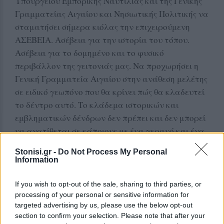
Υπουργείου Εμπορικής Ναυτιλίας και της Γενικής
Γραμματείας Αιγαίου και Νησιωτικής Πολιτικής να
σταματήσει σήμερα κιόλας την επιχειρούμενη
ΑΣΕΒΕΙΑ. Ασέβεια για την ιστορία του τόπου.
Ασέβεια για το δομημένο και το φυσικό
περιβάλλον της γειτονιάς μας. Να προχωρήσει η
Γενική Γραμματεία Αιγαίου στην ανάθεση μελέτης
σε ειδικό γεωπόνο που θα κρίνει πώς θα κλαδευτεί
το δέντρο αυτό. Το κλάδεμα ιστορικών και
εμβληματικών δένδρων δεν πρέπει και δεν μπορεί
να ανατίθεται σε κάποιους με ένα γερανό και ένα
αλυσοπρίονο!
Stonisi.gr -
Do Not Process My Personal
Information
Καλούμε τις αρμόδιες υπηρεσίες της Διεύθυνσης
Δασών, το Δήμο Μυτιλήνης και την Κοινότητα
If you wish to opt-out of the sale, sharing to third parties, or
Μυτιλήνης να αντιδράσουν σήμερα κιόλας.
processing of your personal or sensitive information for
targeted advertising by us, please use the below opt-out
Καλούμε τους πολίτες της γειτονιάς την Κυριακή 6
section to confirm your selection. Please note that after your