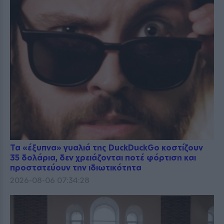
Τα «έξυπνα» γυαλιά της DuckDuckGo κοστίζουν
35 δολάρια, δεν χρειάζονται ποτέ φόρτιση και
προστατεύουν την ιδιωτικότητα
2026-08-06 07:34:28