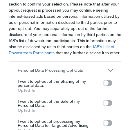
section to confirm your selection. Please note that after your
opt-out request is processed you may continue seeing
interest-based ads based on personal information utilized by
ΔΡΑΣΕΙΣ
us or personal information disclosed to third parties prior to
Η Λέσβος στη Διεθνή
your opt-out. You may separately opt-out of the further
Κατασκήνωση Νέων των
disclosure of your personal information by third parties on the
Παγκόσμιων Γεωπάρκων
IAB’s list of downstream participants. This information may
UNESCO
also be disclosed by us to third parties on the
IAB’s List of
Μαθητές του Πρότυπου ΓΕΛ
Μυτιλήνης παρουσίασαν το
Downstream Participants
that may further disclose it to other
Απολιθωμένο Δάσος και τη
third parties.
συμβολή του στη μελέτη της
κλιματικής αλλαγής
Personal Data Processing Opt Outs
ΧΩΡΙΑ
I want to opt-out of the Sharing of my
personal data.
Η Αγιάσος τίμησε τη
Opted In
Μεταμόρφωση του Σωτήρος
Η καθιερωμένη περιφορά της
I want to opt-out of the Sale of my
εικόνας από τον Ιερό Ναό της
Personal Data.
Παναγίας έως τον ναΐσκο της
Opted In
Ζωοδόχου Πηγής
I want to opt-out of processing my
Personal Data for Targeted Advertising.