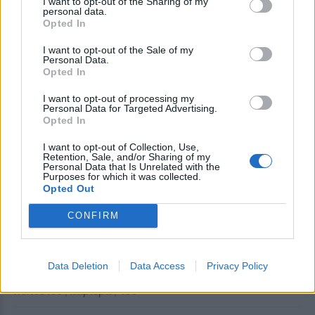
I want to opt-out of the Sharing of my
personal data.
Opted In
ΣΤΗΝ ΙΔΙΑ ΚΑΤΗΓΟΡΙΑ
I want to opt-out of the Sale of my
Personal Data.
ΜΟΥΣΙΚΗ
Opted In
Η γιορτή της τράτας ζωντάνεψε
ξανά στη Σκάλα Πολιχνίτου
I want to opt-out of processing my
Η αναπαράσταση του παλιού
Personal Data for Targeted Advertising.
αλιευτικού εθίμου, οι
Opted In
παραδοσιακοί χοροί και η μουσική
γέμισαν το λιμάνι το βράδυ της 6ης
I want to opt-out of Collection, Use,
Αυγούστου
Retention, Sale, and/or Sharing of my
Personal Data that Is Unrelated with the
Purposes for which it was collected.
Opted Out
ΜΟΥΣΙΚΗ
Ο Σταμάτης Γονίδης στον
Οινοφόρο για μια μεγάλη λαϊκή
CONFIRM
βραδιά
Ο δημοφιλής ερμηνευτής έρχεται
στη Λέσβο το Σάββατο 15
Data Deletion
Data Access
Privacy Policy
Αυγούστου για μια εμφάνιση με
τις μεγαλύτερες επιτυχίες της
πολυετούς καριέρας του