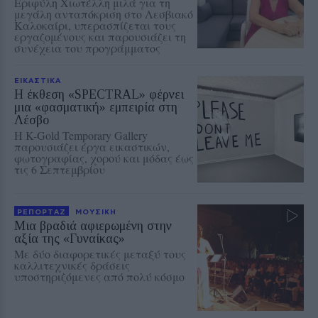
Εριφύλη Χιωτέλλη μιλά για τη
μεγάλη ανταπόκριση στο Λεσβιακό
Καλοκαίρι, υπερασπίζεται τους
εργαζομένους και παρουσιάζει τη
συνέχεια του προγράμματος
ΕΙΚΑΣΤΙΚΑ
Η έκθεση «SPECTRAL» φέρνει
μια «φασματική» εμπειρία στη
Λέσβο
Η K-Gold Temporary Gallery
παρουσιάζει έργα εικαστικών,
φωτογραφίας, χορού και μόδας έως
τις 6 Σεπτεμβρίου
ΡΕΠΟΡΤΑΖ
ΜΟΥΣΙΚΗ
Μια βραδιά αφιερωμένη στην
αξία της «Γυναίκας»
Με δύο διαφορετικές μεταξύ τους
καλλιτεχνικές δράσεις
υποστηριζόμενες από πολύ κόσμο