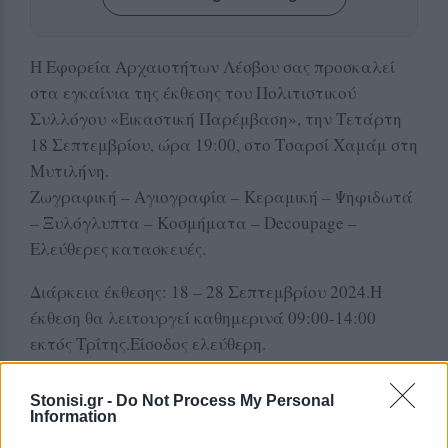
Η Εφορεία Αρχαιοτήτων Λέσβου σας προσκαλεί
στα εγκαίνια της έκθεσης του Πολιτιστικού
Συλλόγου «Εικαστική Παρέμβαση», την Τετάρτη
18 Σεπτεμβρίου, ώρα 19:00, στο Τσαρσί Χαμάμ στη
Μυτιλήνη.
Ζωγραφική – Αγιογραφία – Κεραμική – Ψηφιδωτά
– Ξυλόγλυπτα – Κοσμήματα – Decoupage –
Ελεύθερες κατασκευές.
Διάρκεια έκθεσης: 18 – 28 Σεπτεμβρίου 2024.Η
έκθεση θα λειτουργεί καθημερινά 09:00-14:00
εκτός Τρίτης.Είσοδος ελεύθερη.
Stonisi.gr -
Do Not Process My Personal
Δείτε περισσότερα άρθρα μας στα αποτελέσματα
Information
αναζήτησης