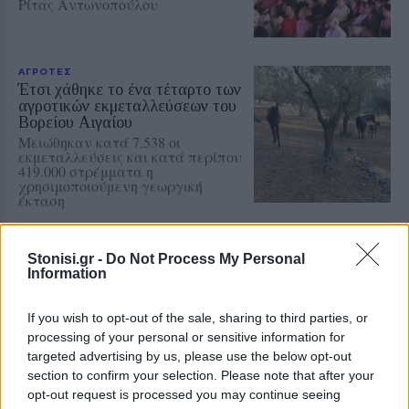
Ρίτας Αντωνοπούλου
ΑΓΡΟΤΕΣ
Έτσι χάθηκε το ένα τέταρτο των
αγροτικών εκμεταλλεύσεων του
Βορείου Αιγαίου
Μειώθηκαν κατά 7.538 οι
εκμεταλλεύσεις και κατά περίπου
419.000 στρέμματα η
χρησιμοποιούμενη γεωργική
έκταση
ΕΡΓΑΣΙΑ
Το επίδομα αδείας καταβάλλεται
Stonisi.gr -
Do Not Process My Personal
Information
στους οικοδόμους
Το συνολικό ποσό ανέρχεται σε
57.487.814,52 ευρώ και η πληρωμή
If you wish to opt-out of the sale, sharing to third parties, or
του θα γίνει αποκλειστικά μέσω
processing of your personal or sensitive information for
τραπεζών
targeted advertising by us, please use the below opt-out
section to confirm your selection. Please note that after your
opt-out request is processed you may continue seeing
ΑΓΡΟΤΕΣ