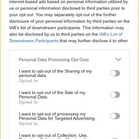
interest-based ads based on personal information utilized by
Κραυγή αγωνίας από τον ΕΟΣ
us or personal information disclosed to third parties prior to
Σάμου για τις καταστροφές από
your opt-out. You may separately opt-out of the further
αγριογούρουνα
disclosure of your personal information by third parties on the
Ο Συνεταιρισμός ζητά επείγοντα
μέτρα και αποζημιώσεις για τους
IAB’s list of downstream participants. This information may
αμπελουργούς, προειδοποιώντας
also be disclosed by us to third parties on the
IAB’s List of
για σοβαρές απώλειες ενόψει του
Downstream Participants
that may further disclose it to other
τρύγου
third parties.
ΑΓΡΟΤΕΣ
Personal Data Processing Opt Outs
«Καθαροί» οι τελευταίοι έλεγχοι
για αφθώδη πυρετό στη Λέσβο
I want to opt-out of the Sharing of my
Δεν εντοπίστηκε θετική εκτροφή
personal data.
στα 30 αποτελέσματα που
Opted In
ανακοίνωσε η Περιφέρεια Βορείου
Αιγαίου
I want to opt-out of the Sale of my
Personal Data.
Opted In
I want to opt-out of processing my
ΑΓΟΡΑ
Personal Data for Targeted Advertising.
Φώτα ανοιχτά, τιμές χαμηλά στη
Opted In
Λευκή Νύχτα της Μυτιλήνης
Την Παρασκευή 7 Αυγούστου με
I want to opt-out of Collection, Use,
εκπτώσεις, μουσική και ανοιχτά