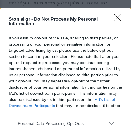
συλλόγους αυτοαπασχολουμένων, καθώς και
στους κοινωνικούς, πολιτιστικούς, αθλητικούς και
αγροτικούς φορείς της Λέσβου, να εκφράσουν την
Stonisi.gr -
Do Not Process My Personal
Information
αντίθεσή τους στις εισαγγελικές κλήσεις προς τους
κτηνοτρόφους και να στηρίξουν τις διεκδικήσεις
If you wish to opt-out of the sale, sharing to third parties, or
τους.
processing of your personal or sensitive information for
targeted advertising by us, please use the below opt-out
section to confirm your selection. Please note that after your
Δείτε περισσότερα άρθρα μας στα αποτελέσματα
opt-out request is processed you may continue seeing
αναζήτησης
interest-based ads based on personal information utilized by
Add stonisi.gr on Google ↗
us or personal information disclosed to third parties prior to
your opt-out. You may separately opt-out of the further
disclosure of your personal information by third parties on the
IAB’s list of downstream participants. This information may
also be disclosed by us to third parties on the
IAB’s List of
ΣΤΗΝ ΙΔΙΑ ΚΑΤΗΓΟΡΙΑ
Downstream Participants
that may further disclose it to other
third parties.
ΑΣΤΥΝΟΜΙΑ
Δικογραφία σε βάρος 23χρονου
Personal Data Processing Opt Outs
για τροχαίο στην Πέτρα