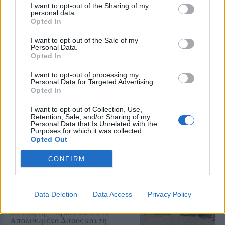
Το αυτοκίνητο προσέκρουσε σε
I want to opt-out of the Sharing of my
περίφραξη και προστατευτικές
personal data.
μπάρες – Ο οδηγός φέρεται να
Opted In
εγκατέλειψε το σημείο
I want to opt-out of the Sale of my
Personal Data.
Opted In
ΕΚΠΑΙΔΕΥΣΗ
Εκπαιδευτικοί του Πρότυπου
I want to opt-out of processing my
ΓΕΛ Μυτιλήνης σε πρόγραμμα
Personal Data for Targeted Advertising.
Erasmus+ στην Κρακοβία
Opted In
Επιμόρφωση σε σύγχρονες
παιδαγωγικές μεθόδους,
I want to opt-out of Collection, Use,
εφαρμογές τεχνητής νοημοσύνης
Retention, Sale, and/or Sharing of my
Personal Data that Is Unrelated with the
και πρακτικές συμπεριληπτικής
Purposes for which it was collected.
εκπαίδευσης
Opted Out
ΔΡΑΣΕΙΣ
CONFIRM
Η Λέσβος στη Διεθνή
Κατασκήνωση Νέων των
Παγκόσμιων Γεωπάρκων
UNESCO
Data Deletion
Data Access
Privacy Policy
Μαθητές του Πρότυπου ΓΕΛ
Μυτιλήνης παρουσίασαν το
Απολιθωμένο Δάσος και τη