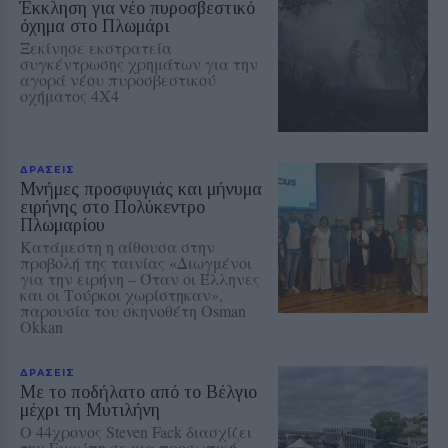
Έκκληση για νέο πυροσβεστικό
όχημα στο Πλωμάρι
Ξεκίνησε εκστρατεία
συγκέντρωσης χρημάτων για την
αγορά νέου πυροσβεστικού
οχήματος 4Χ4
ΔΡΑΣΕΙΣ
Μνήμες προσφυγιάς και μήνυμα
ειρήνης στο Πολύκεντρο
Πλωμαρίου
Κατάμεστη η αίθουσα στην
προβολή της ταινίας «Διωγμένοι
για την ειρήνη – Όταν οι Έλληνες
και οι Τούρκοι χωρίστηκαν»,
παρουσία του σκηνοθέτη Osman
Okkan
ΔΡΑΣΕΙΣ
Με το ποδήλατο από το Βέλγιο
μέχρι τη Μυτιλήνη
Ο 44χρονος Steven Fack διασχίζει
την Ευρώπη σε μια προσωπική