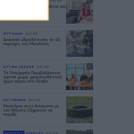
ΣΥΝΕΝΤΕΥΞΗ
ΜΟΥΣΙΚΗ
05/08
«Η ασφάλεια δεν θυσιάζεται για
τις δημόσιες σχέσεις»
ΜΥΤΙΛΗΝΗ
04/08
Διακοπή υδροδότησης σε έξι
περιοχές της Μυτιλήνης
ΔΥΤΙΚΗ ΛΕΣΒΟΣ
04/08
Το Υπουργείο Περιβάλλοντος
άφησε χωρίς χρηματοδότηση
έργα νερού στη Λέσβο
ΑΣΤΥΝΟΜΙΑ
04/08
Μυστήριο στον Ασώματο με
τον θάνατο 52χρονου σε
πηγάδι
ΡΕΠΟΡΤΑΖ
ΑΓΡΟΤΕΣ
05/08