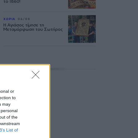
το 1860!
ΧΩΡΙΑ
06/08
Η Αγιάσος τίμησε τη
Μεταμόρφωση του Σωτήρος
ΔΙΑΦΗΜΙΣΗ
sonal or
ection to
ou may
 personal
out of the
 downstream
B’s List of