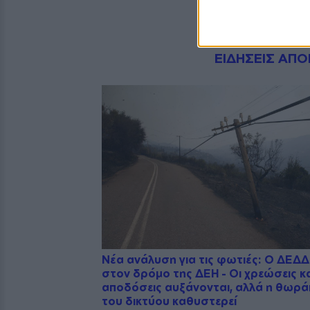
Dnews.gr
ΕΙΔΗΣΕΙΣ ΑΠΟ
Νέα ανάλυση για τις φωτιές: Ο ΔΕΔ
στον δρόμο της ΔΕΗ - Οι χρεώσεις κα
αποδόσεις αυξάνονται, αλλά η θωρά
του δικτύου καθυστερεί