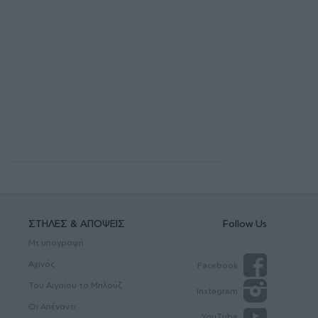
ΣΤΗΛΕΣ & ΑΠΟΨΕΙΣ
Follow Us
Με υπογραφή
Αχινός
Facebook
Του Αιγαίου τα Μπλούζ
Instagram
Οι Απέναντι
YouTube