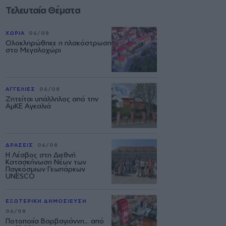
Τελευταία Θέματα
ΧΩΡΙΑ
06/08
Ολοκληρώθηκε η πλακόστρωση
στο Μεγαλοχώρι
ΑΓΓΕΛΙΕΣ
06/08
Ζητείται υπάλληλος από την
ΑμΚΕ Αγκαλιά
ΔΡΑΣΕΙΣ
06/08
Η Λέσβος στη Διεθνή
Κατασκήνωση Νέων των
Παγκόσμιων Γεωπάρκων
UNESCO
ΕΞΩΤΕΡΙΚΗ ΔΗΜΟΣΙΕΥΣΗ
06/08
Ποτοποιία Βαρβαγιάννη... από