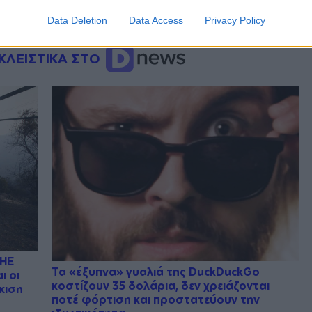
Data Deletion
Data Access
Privacy Policy
ΚΛΕΙΣΤΙΚΑ ΣΤΟ
ΔΗΕ
Τα «έξυπνα» γυαλιά της DuckDuckGo
ι οι
κοστίζουν 35 δολάρια, δεν χρειάζονται
κιση
ποτέ φόρτιση και προστατεύουν την