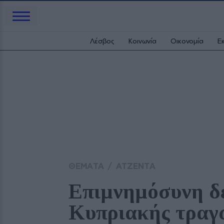
Λέσβος
Κοινωνία
Οικονομία
Ε
ΘΕΜΑΤΑ
/
ΑΤΖΕΝΤΑ
Επιμνημόσυνη δέ
Κυπριακής τραγ