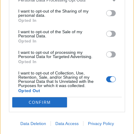
I want to opt-out of the Sharing of my
ΜΟΥΣΙΚΗ
personal data.
Η γιορτή της τράτας ζωντάνεψε
Opted In
ξανά στη Σκάλα Πολιχνίτου
Η αναπαράσταση του παλιού
I want to opt-out of the Sale of my
αλιευτικού εθίμου, οι
Personal Data.
παραδοσιακοί χοροί και η μουσική
Opted In
γέμισαν το λιμάνι το βράδυ της 6ης
Αυγούστου
I want to opt-out of processing my
Personal Data for Targeted Advertising.
Opted In
ΜΟΥΣΙΚΗ
Ο Σταμάτης Γονίδης στον
I want to opt-out of Collection, Use,
Retention, Sale, and/or Sharing of my
Οινοφόρο για μια μεγάλη λαϊκή
Personal Data that Is Unrelated with the
βραδιά
Purposes for which it was collected.
Ο δημοφιλής ερμηνευτής έρχεται
Opted Out
στη Λέσβο το Σάββατο 15
Αυγούστου για μια εμφάνιση με
CONFIRM
τις μεγαλύτερες επιτυχίες της
πολυετούς καριέρας του
ΜΟΥΣΙΚΗ
Data Deletion
Data Access
Privacy Policy
Μεγάλες άριες και μελωδίες στο
Μουσείο Teriade