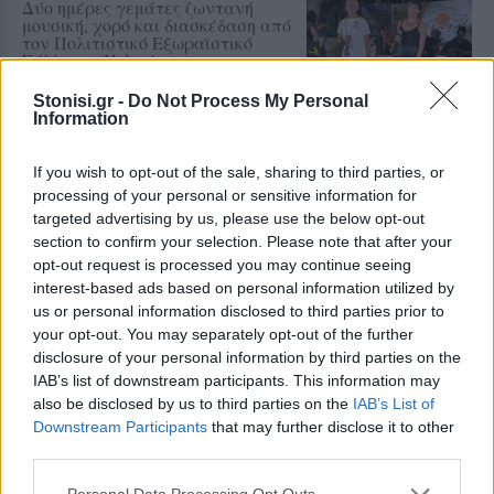
Δύο ημέρες γεμάτες ζωντανή
μουσική, χορό και διασκέδαση από
τον Πολιτιστικό Εξωραϊστικό
Σύλλογο «Η Δρώτα»
Stonisi.gr -
Do Not Process My Personal
Information
ΕΙΚΑΣΤΙΚΑ
Ανοίγει ο δρόμος για το Ψηφιακό
If you wish to opt-out of the sale, sharing to third parties, or
Μουσείο Ιακωβίδη στα Χίδυρα
processing of your personal or sensitive information for
Ολοκληρώθηκε η μεταβίβαση του
targeted advertising by us, please use the below opt-out
ακινήτου και ακολουθεί η
διαδικασία παραχώρησής του στον
section to confirm your selection. Please note that after your
Δήμο Δυτικής Λέσβου
opt-out request is processed you may continue seeing
interest-based ads based on personal information utilized by
us or personal information disclosed to third parties prior to
your opt-out. You may separately opt-out of the further
ΡΕΠΟΡΤΑΖ
ΔΡΑΣΕΙΣ
disclosure of your personal information by third parties on the
Στο Πανελλήνιον έκθεση
IAB’s list of downstream participants. This information may
σύνδεσης του σήμερα της
also be disclosed by us to third parties on the
IAB’s List of
Μυτιλήνης με το χθες
Downstream Participants
that may further disclose it to other
Μια έκθεση διοργανωμένη από τον
Εμπορικό Σύλλογο Μυτιλήνης
third parties.
Personal Data Processing Opt Outs