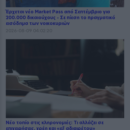
Έρχεται νέο Market Pass από Σεπτέμβριο για
200.000 δικαιούχους - Σε πίεση το πραγματικό
εισόδημα των νοικοκυριών
2026-08-09 04:02:20
Νέο τοπίο στις κληρονομιές: Τι αλλάζει σε
επιχειρήσεις, χρέη και «εξ αδιαιρέτου»