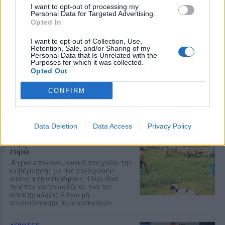
I want to opt-out of processing my
Personal Data for Targeted Advertising.
Opted In
ΕΛΛΑΔΑ
Πήραν «φωτιά» καύσιμα, κρέας
I want to opt-out of Collection, Use,
Retention, Sale, and/or Sharing of my
και αεροπορικά εισιτήρια
Personal Data that Is Unrelated with the
Ετήσιες ανατιμήσεις έως 53,2%
Purposes for which it was collected.
κατέγραψε η ΕΛΣΤΑΤ. Επτά
Opted Out
βασικά αγαθά και υπηρεσίες
εμφανίζουν αυξήσεις με διψήφιο
CONFIRM
ποσοστό
ΑΓΡΟΤΕΣ
Data Deletion
Data Access
Privacy Policy
Οι αποζημιώσεις των 38,1 εκατ.
ευρώ που τελικά είναι 20,5 εκατ.
ευρώ
Άγριο επικοινωνιακό παιχνίδι της
κυβέρνησης με τις ενισχύσεις
στους κτηνοτρόφους. Όλα όσα
πρέπει να γνωρίζετε για τις
αποζημιώσεις λόγω μη
ανασύστασης των κοπαδιών
ΑΓΡΟΤΕΣ