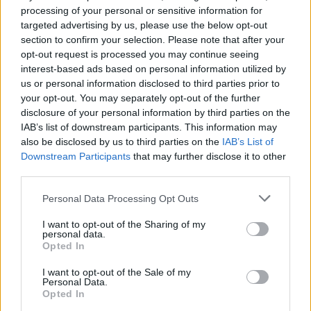
κεράσματα έδωσαν παλμό στο
processing of your personal or sensitive information for
κέντρο της πόλης – Μεγάλη ήταν η
targeted advertising by us, please use the below opt-out
συμμετοχή κατοίκων και
επισκεπτών
section to confirm your selection. Please note that after your
opt-out request is processed you may continue seeing
interest-based ads based on personal information utilized by
ΕΛΛΑΔΑ
us or personal information disclosed to third parties prior to
Βουτιά έκανε το πραγματικό
your opt-out. You may separately opt-out of the further
εισόδημα των ελληνικών
disclosure of your personal information by third parties on the
νοικοκυριών
IAB’s list of downstream participants. This information may
Μείωση 3,6% το πρώτο τρίμηνο του
2026, η χειρότερη επίδοση μεταξύ
also be disclosed by us to third parties on the
IAB’s List of
21 χωρών μελών του ΟΟΣΑ.
Downstream Participants
that may further disclose it to other
Καθοριστική η υποχώρηση των
third parties.
κοινωνικών παροχών και του
εισοδήματος από περιουσιακά
στοιχεία
Personal Data Processing Opt Outs
I want to opt-out of the Sharing of my
ΑΓΡΟΤΕΣ
personal data.
Ανοιξε ξανά το ΟΣΔΕ του 2025
Opted In
για νέες διορθώσεις
Παράλληλα με τις Ενιαίες
I want to opt-out of the Sale of my
Αιτήσεις Ενίσχυσης του 2026 τα
Personal Data.
ΚΥΔ θα πρέπει να κάνουν και τις
Opted In
διορθώσεις στις αιτήσεις του 2025