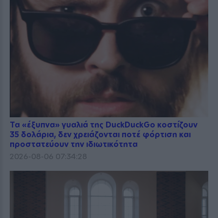
Τα «έξυπνα» γυαλιά της DuckDuckGo κοστίζουν
35 δολάρια, δεν χρειάζονται ποτέ φόρτιση και
προστατεύουν την ιδιωτικότητα
2026-08-06 07:34:28