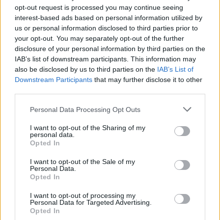
αγορά του Πλωμαρίου
opt-out request is processed you may continue seeing
Μουσική, χορός και αυξημένη
interest-based ads based on personal information utilized by
κίνηση στη δεύτερη διοργάνωση
του Εμπορικού Συλλόγου
us or personal information disclosed to third parties prior to
Πλωμαρίου
your opt-out. You may separately opt-out of the further
disclosure of your personal information by third parties on the
IAB’s list of downstream participants. This information may
also be disclosed by us to third parties on the
IAB’s List of
ΑΓΡΟΤΕΣ
Downstream Participants
that may further disclose it to other
Αφθώδης πυρετός στη Λέσβο με
33 αρνητικές εκτροφές
third parties.
Κανένα θετικό αποτέλεσμα στους
ελέγχους που δημοσιοποιήθηκαν
Personal Data Processing Opt Outs
την Τετάρτη 5 Αυγούστου
I want to opt-out of the Sharing of my
personal data.
Opted In
ΑΓΡΟΤΕΣ
I want to opt-out of the Sale of my
Personal Data.
«Σώστε τον κτηνοτρόφο από τον
Opted In
αφανισμό»
Παρέμβαση του Αγροτικού
I want to opt-out of processing my
Συλλόγου Μανταμάδου για τον
Personal Data for Targeted Advertising.
αφθώδη πυρετό στη συναυλία της
Opted In
Ρίτας Αντωνοπούλου