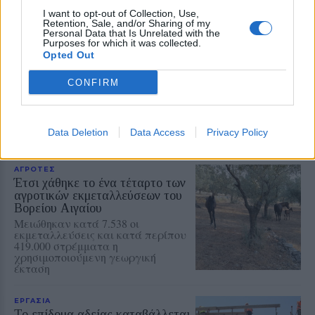
I want to opt-out of Collection, Use,
Retention, Sale, and/or Sharing of my
Personal Data that Is Unrelated with the
Purposes for which it was collected.
ΡΕΠΟΡΤΑΖ
ΑΓΡΟΤΕΣ
Opted Out
Ανασταίνονται... μοσχάρια και
πρόβατα κάνουν βόλτα από
στάνη σε στάνη στη Λέσβο
CONFIRM
Γιατί η κυβέρνηση κάνει πως δεν
βλέπει τον εκμαυλισμό
συνειδήσεων που βρίσκεται σε
εξέλιξη στη Λέσβο
Data Deletion
Data Access
Privacy Policy
ΑΓΡΟΤΕΣ
Έτσι χάθηκε το ένα τέταρτο των
αγροτικών εκμεταλλεύσεων του
Βορείου Αιγαίου
Μειώθηκαν κατά 7.538 οι
εκμεταλλεύσεις και κατά περίπου
419.000 στρέμματα η
χρησιμοποιούμενη γεωργική
έκταση
ΕΡΓΑΣΙΑ
Το επίδομα αδείας καταβάλλεται