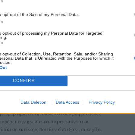
In
o opt-out of the Sale of my Personal Data.
In
to opt-out of processing my Personal Data for Targeted
ing.
In
o opt-out of Collection, Use, Retention, Sale, and/or Sharing
ersonal Data that Is Unrelated with the Purposes for which it
lected.
Out
CONFIRM
Data Deletion
Data Access
Privacy Policy
 η κυβέρνηση αυτή, όπως και οι προηγούμενες
υμφέρει την ηγεσία να παραιτούνται οι
άκι σε εκείνους που δεν άντεξαν , συνεχίζει