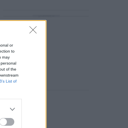
ΔΙΑΦΗΜΙΣΗ
sonal or
ection to
ou may
 personal
out of the
 downstream
B’s List of