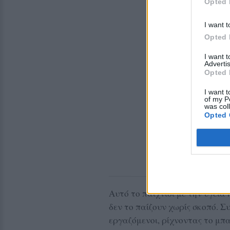
Opted 
I want t
Opted 
I want 
Advertis
Opted 
I want t
of my P
was col
Opted 
Αυτό το παιχνίδι με την υγεία
δεν το παίζουν χωρίς σκοπό. Σ
εργαζόμενοι, ρίχνοντας το μπαλ