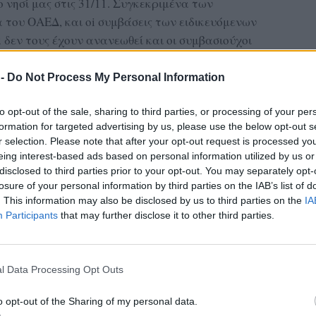
 νησί μας στις 31/11. Συγκεκριμένα των
του ΟΑΕΔ, και oi συμβάσεις των ειδικευόμενων
δεν τους έχουν ανανεωθεί και οι συμβασιούχοι
ιά τους και οι μόνιμοι ανησυχούν μήπως η
σει σε παραίτηση.
 -
Do Not Process My Personal Information
ς σύμφωνα με στοιχεία της ΠΟΕΔΗΝ
to opt-out of the sale, sharing to third parties, or processing of your per
 κάθε μήνα. Οι ελλείψεις και η εντατικοποίηση
formation for targeted advertising by us, please use the below opt-out s
r selection. Please note that after your opt-out request is processed y
 όσο και να προσπαθούν κυβέρνηση και διοικήσεις
eing interest-based ads based on personal information utilized by us or
τητα που βιώνουμε καθημερινά μιλάει από μονή
disclosed to third parties prior to your opt-out. You may separately opt-
γουν νέες μονάδες στο νοσοκομείο μας, αλλά αν
losure of your personal information by third parties on the IAB’s list of
ληλες προσλήψεις τότε είναι κακό και για τους
. This information may also be disclosed by us to third parties on the
IA
νείς.
Participants
that may further disclose it to other third parties.
ΔΙΑΦΗΜΙΣΗ
l Data Processing Opt Outs
o opt-out of the Sharing of my personal data.